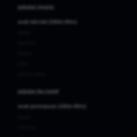
Buggygear
pakaian renang
Bumkins
anak laki-laki (18bln-8thn)
C
atasan
Cetaphil
bawahan
Chicco
setelan
Childlife
jaket
Clevamama
pakaian dalam
Cocolatte
Cottonseeds
pakaian ibu hamil
Cozy N Safe
anak perempuan (18bln-8thn)
Crane
atasan
Cybex
bawahan
D