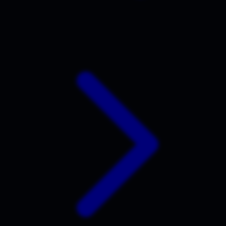
Twistshake
TY Toys
U
V
Veja
Vitaflow
Vtech
W
Waterland
Wellness
X