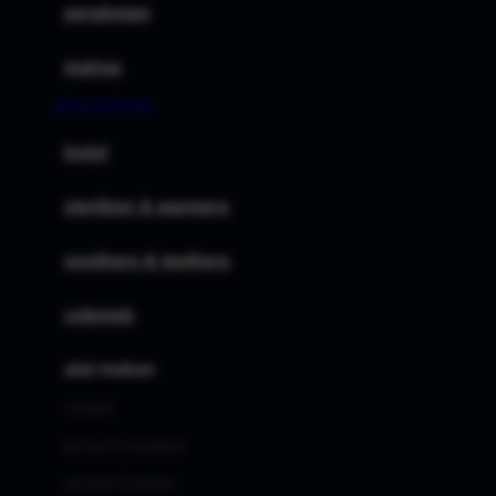
perabotan
Happy Tummy
Hauck
matras
Havaianas
SITUS TOTO 4D
Hegen
botol
Hot Wheels
sterilizer & warmers
Hybrid
I
soothers & teethers
Inlacta DHA
celemek
Interlac
alat makan
Ivenet
cangkir
J
piring & mangkuk
Jack N Jill
sendok & garpu