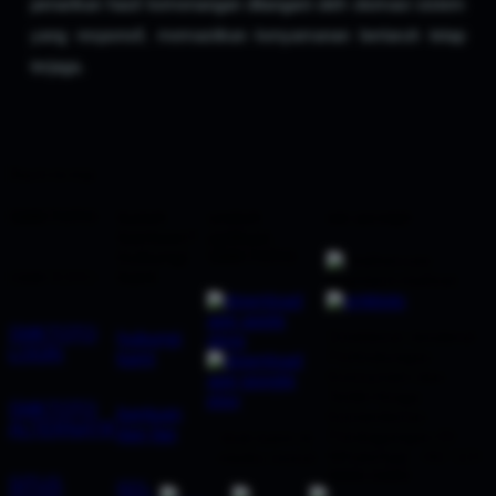
penarikan hasil kemenangan ditangani oleh otomasi sistem
yang responsif, memastikan kenyamanan bertaruh tetap
terjaga.
Back to top
SMKTOTO
butuh
unduh
we accept
bantuan?
aplikasi
hubungi
SMKTOTO
kami
SMKTOTO
SMKTOTO
Direktorat Jenderal
hubungi
LOGIN
Perlindungan
kami
Konsumen dan
Tertib Niaga
SMKTOTO
bantuan
Kementerian
ALTERNATIF
dan faq
Perdagangan RI
ikuti kami di
WhatsApp: +62 123
media sosial
8888 8989
SITUS
021-