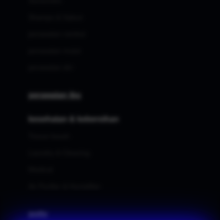
Sunscreen
London Taxi
Shampo & Sabun
Love To Dream
perawatan rambut
M
perawatan mulut
Magformers
perawatan diri
Mama's Choice
perawatan ibu
Mamas&Papas
Mamaway
kesehatan & kebersihan
Maxi Cosi
Tissue basah
Megabloks
Laundry & Cleaning
Micro
Medical
MiDeer
Air Purifier & Humidifier
Mimi & Lula
potty
Mini Monkey