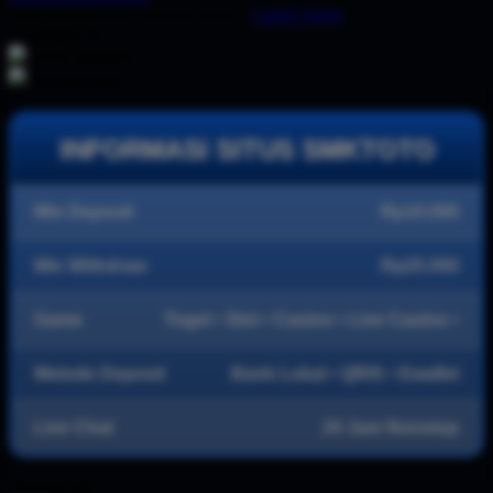
Use Installment Options from
.
Laarn more
Q
Available for :
home delivery
QV Baby
store pickup
R
INFORMASI SITUS SMKTOTO
Real Shades
Red Castle
Min Deposit
Rp10.000
Ribbon Madness
Min Withdraw
Rp25.000
S
Sebamed
Game
Togel • Slot • Casino • Live Casino •
Silver Cross
Metode Deposit
Bank Lokal • QRIS • Ewallet
Simply Idea
Skip Hop
Live Chat
24 Jam Nonstop
Spectra
choose qty