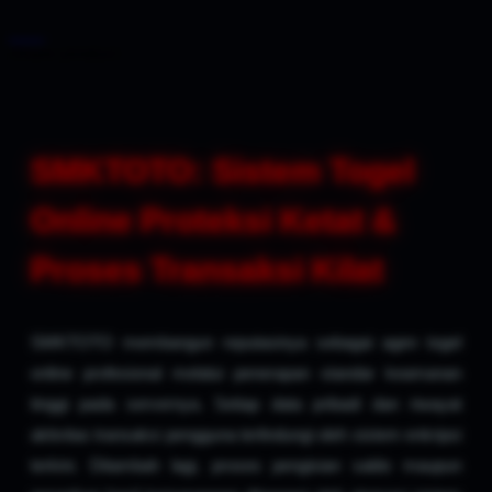
Share product:
SMKTOTO: Sistem Togel
Online Proteksi Ketat &
Proses Transaksi Kilat
SMKTOTO membangun reputasinya sebagai agen togel
online profesional melalui penerapan standar keamanan
tinggi pada servernya. Setiap data pribadi dan riwayat
aktivitas transaksi pengguna terlindungi oleh sistem enkripsi
terkini. Ditambah lagi, proses pengisian saldo maupun