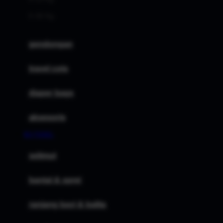
Felt So Sweet
0-36 Kg
Fisher Price
Flipper
gendongan
Friends Of Sally
travel cots
G
Gb
diaper bags
Geko
aksesoris
Graco
BO TOGEL
Gund
selimut
H
bantal & sprei
Habbie
Haenim
ranjang bayi & balita
Happy Horse