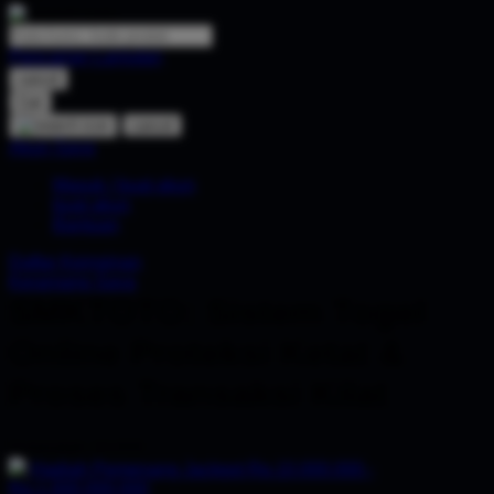
O
Oh Ma Grain
Pencarian Lanjutan
cancel
Okiedog
Cari
cancel
P
Akun Saya
Peachy
Masuk / buat akun
buat akun
Phil & Ted's
Bantuan
Philips Avent
Daftar Keinginan
Pigeon
Keranjang Saya
SMKTOTO: Sistem Togel
Playgro
Online Proteksi Ketat &
Poled Global
Proses Transaksi Kilat
Ponycycle
Puma
Serendah
10.000
Pureats
Hadiah Pemenang Jackpot
Rp.10.000.000
-
Rp.1.000.000.000