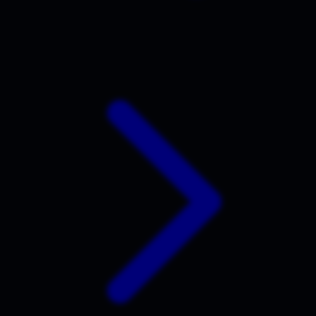
Twistshake
TY Toys
U
V
Veja
Vitaflow
Vtech
W
Waterland
Wellness
X