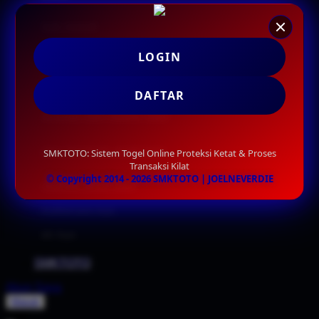
Moby
bak mandi
Momami
LOGIN
handuk
Mothercare
TOGEL LOGIN
Mustela
DAFTAR
My Buddy Tag
ayunan dan walker bayi
My K
alas bermain anak bayi
SMKTOTO: Sistem Togel Online Proteksi Ketat & Proses
Transaksi Kilat
N
© Copyright 2014 - 2026 SMKTOTO | JOELNEVERDIE
mainan anak bayi
Naif
mothercare toys
Nike
elc toys
Nordic Natural
SMKTOTO
Nuby
Akun Saya
Nuna
Masuk
Cari