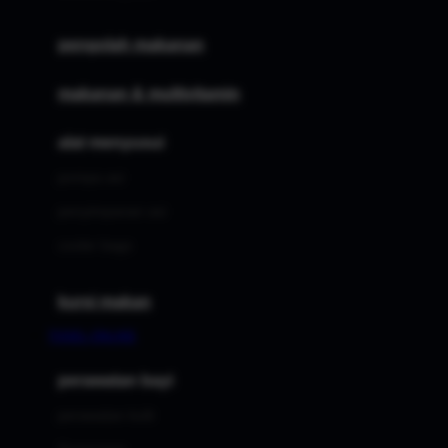
Joie
Joolz
pengolah makanan
Jujube
makanan & multivitamin
K
alat menyusui
Kiddycuts
pompa asi
Kumon
penyimpanan asi
L
cooler bags
Leapfrog
Leclerc
kursi makan
Lee Vierra
TOGEL ONLINE
Lillebaby
perawatan bayi
Little Bird Told Me
perawatan kulit
Little Miss Janis