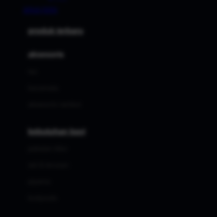
Awan
SITUS TOTO
Azetabio
produk terbaru
B
aksesoris
Baabaasheepz
tas
Babiators
kacamata
Baby Dove
aksesoris rambut
Baby Jogger
Baby Rovega
kebutuhan bayi
Babybee
pakaian tidur
Banana Boat
set & terusan
Banz
piyama
Barbie
bodysuits
Beaba