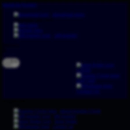
lewati ke Konten
download apps
download app from:
gift registry
Bahasa
ID
LOGIN
DAFTAR
Contact Us
Toggle Nav
about Kanmo Circle
gift registry
store finder
contact us