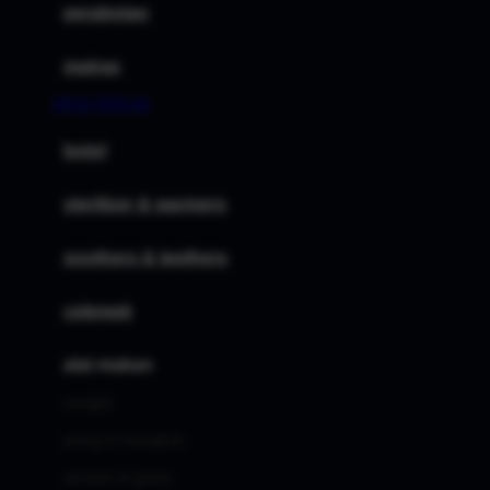
perabotan
Happy Tummy
Hauck
matras
Havaianas
SITUS TOTO 4D
Hegen
botol
Hot Wheels
sterilizer & warmers
Hybrid
I
soothers & teethers
Inlacta DHA
celemek
Interlac
alat makan
Ivenet
cangkir
J
piring & mangkuk
Jack N Jill
sendok & garpu