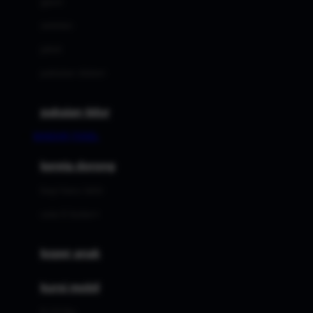
gaun
Dae Organics
setelan
Docare
jaket
Doona
pakaian dalam
Down To Earth
Drew
pakaian tidur
Dr. Brown's
BANDAR TOGEL
E
kereta dorong
ELC
bayi baru lahir
Ergobaby
usia 6 bulan+
Expert Care
koper anak
Ezyroller
kursi mobil
F
0-13 Kg