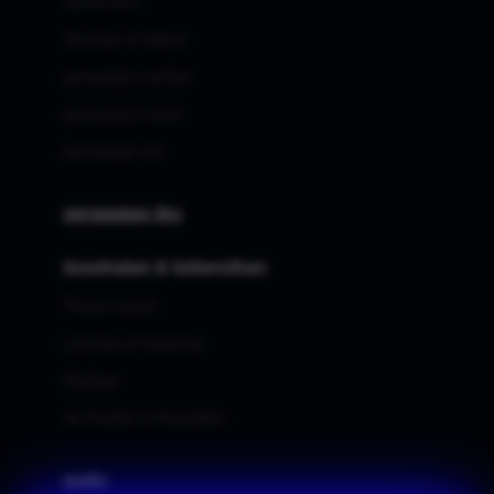
Sunscreen
London Taxi
Shampo & Sabun
Love To Dream
perawatan rambut
M
perawatan mulut
Magformers
perawatan diri
Mama's Choice
perawatan ibu
Mamas&Papas
Mamaway
kesehatan & kebersihan
Maxi Cosi
Tissue basah
Megabloks
Laundry & Cleaning
Micro
Medical
MiDeer
Air Purifier & Humidifier
Mimi & Lula
potty
Mini Monkey