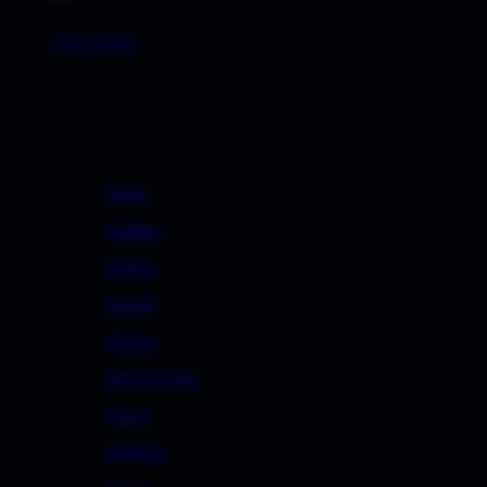
SITUS TOGEL
Brand A-Z
A
Addo
Adidas
Airfree
Alamii
Amara
Aqua Scale
Asics
Aveeno