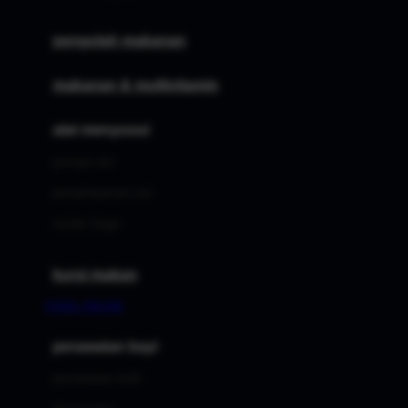
Joie
Joolz
pengolah makanan
Jujube
makanan & multivitamin
K
alat menyusui
Kiddycuts
pompa asi
Kumon
penyimpanan asi
L
cooler bags
Leapfrog
Leclerc
kursi makan
Lee Vierra
TOGEL ONLINE
Lillebaby
perawatan bayi
Little Bird Told Me
perawatan kulit
Little Miss Janis