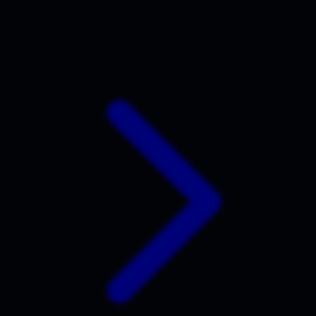
Twistshake
TY Toys
U
V
Veja
Vitaflow
Vtech
W
Waterland
Wellness
X