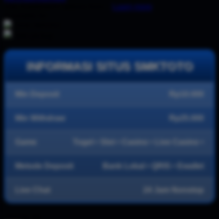
Use Installment Options from
.
Laarn more
Q
Available for :
home delivery
QV Baby
store pickup
R
INFORMASI SITUS SMKTOTO
Real Shades
Red Castle
Min Deposit
Rp10.000
Ribbon Madness
Min Withdraw
Rp25.000
S
Sebamed
Game
Togel • Slot • Casino • Live Casino •
Silver Cross
Metode Deposit
Bank Lokal • QRIS • Ewallet
Simply Idea
Skip Hop
Live Chat
24 Jam Nonstop
Spectra
choose qty