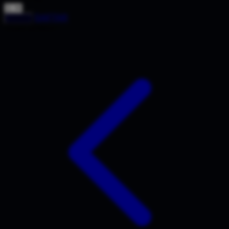
Squishmallows
DAFTAR
LOGIN
Starbooks
Share product:
Stick-O
Stokke
Sudocrem
Sumimo
Sunnylife
Sun-Staches
Swimava
T
Tommee Tippee
Trunki
Tutti Bambini