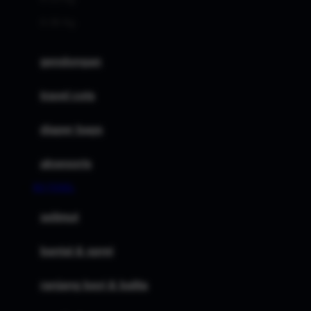
Felt So Sweet
0-36 Kg
Fisher Price
Flipper
gendongan
Friends Of Sally
travel cots
G
Gb
diaper bags
Geko
aksesoris
Graco
BO TOGEL
Gund
selimut
H
bantal & sprei
Habbie
Haenim
ranjang bayi & balita
Happy Horse