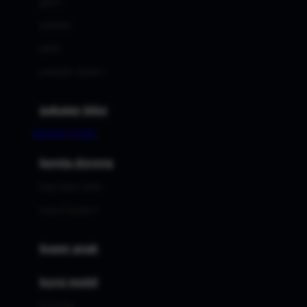
gaun
Dae Organics
setelan
Docare
jaket
Doona
pakaian dalam
Down To Earth
Drew
pakaian tidur
Dr. Brown's
BANDAR TOGEL
E
kereta dorong
ELC
bayi baru lahir
Ergobaby
usia 6 bulan+
Expert Care
koper anak
Ezyroller
kursi mobil
F
0-13 Kg