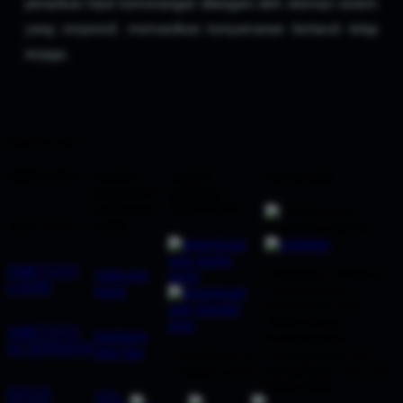
penarikan hasil kemenangan ditangani oleh otomasi sistem
yang responsif, memastikan kenyamanan bertaruh tetap
terjaga.
Back to top
SMKTOTO
butuh
unduh
we accept
bantuan?
aplikasi
hubungi
SMKTOTO
kami
SMKTOTO
SMKTOTO
Direktorat Jenderal
hubungi
LOGIN
Perlindungan
kami
Konsumen dan
Tertib Niaga
SMKTOTO
bantuan
Kementerian
ALTERNATIF
dan faq
Perdagangan RI
ikuti kami di
WhatsApp: +62 123
media sosial
8888 8989
SITUS
021-