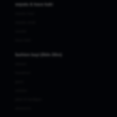
Beauty Barn
sepatu & kaus kaki
Bio Oil
sepatu bayi
Biolane
sepatu anak
Bite Fighters
sandal
Bizzi Growin
kaus kaki
Blackmores
fashion bayi (0bln-3thn)
Blooming Marvellous
atasan
Bonnels
bawahan
Bravado
gaun
Bruder
setelan
Brush Baby
jaket & kardigan
Buds Organics
aksesoris
Bugaboo