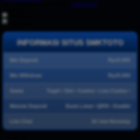
Use Installment Options from
.
Laarn more
Q
Available for :
home delivery
QV Baby
store pickup
R
INFORMASI SITUS SMKTOTO
Real Shades
Red Castle
Min Deposit
Rp10.000
Ribbon Madness
Min Withdraw
Rp25.000
S
Sebamed
Game
Togel • Slot • Casino • Live Casino •
Silver Cross
Metode Deposit
Bank Lokal • QRIS • Ewallet
Simply Idea
Skip Hop
Live Chat
24 Jam Nonstop
Spectra
choose qty