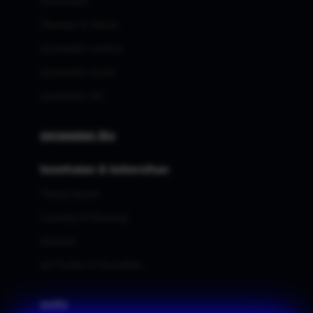
Sunscreen
London Taxi
Shampo & Sabun
Love To Dream
perawatan rambut
M
perawatan mulut
Magformers
perawatan diri
Mama's Choice
perawatan ibu
Mamas&Papas
Mamaway
kesehatan & kebersihan
Maxi Cosi
Tissue basah
Megabloks
Laundry & Cleaning
Micro
Medical
MiDeer
Air Purifier & Humidifier
Mimi & Lula
potty
Mini Monkey