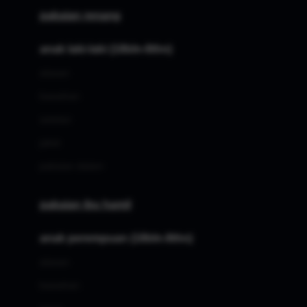
Buggygear
pakaian renang
Bumkins
anak laki-laki (18bln-8thn)
C
atasan
Cetaphil
bawahan
Chicco
setelan
Childlife
jaket
Clevamama
pakaian dalam
Cocolatte
Cottonseeds
pakaian ibu hamil
Cozy N Safe
anak perempuan (18bln-8thn)
Crane
atasan
Cybex
bawahan
D