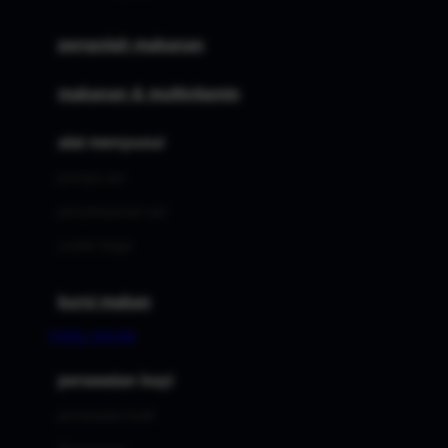
Joie
Joolz
pengolah makanan
Jujube
makanan & multivitamin
K
alat menyusui
Kiddycuts
pompa asi
Kumon
penyimpanan asi
L
cooler bags
Leapfrog
Leclerc
kursi makan
Lee Vierra
TOGEL ONLINE
Lillebaby
perawatan bayi
Little Bird Told Me
perawatan kulit
Little Miss Janis