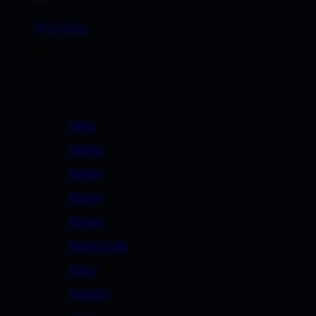
SITUS TOGEL
Brand A-Z
A
Addo
Adidas
Airfree
Alamii
Amara
Aqua Scale
Asics
Aveeno