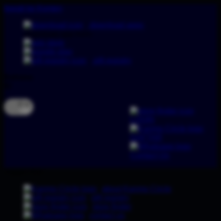
lewati ke Konten
download apps
download app from:
gift registry
Bahasa
ID
LOGIN
DAFTAR
Contact Us
Toggle Nav
about Kanmo Circle
gift registry
store finder
contact us