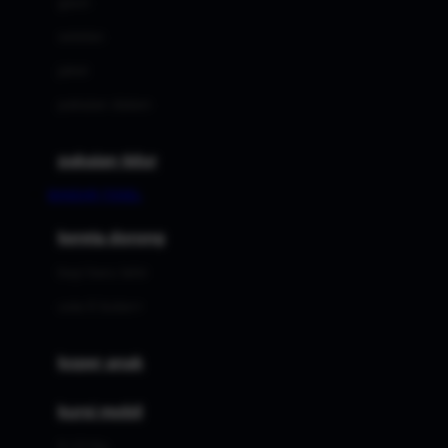
gaun
Dae Organics
setelan
Docare
jaket
Doona
pakaian dalam
Down To Earth
Drew
pakaian tidur
Dr. Brown's
BANDAR TOGEL
E
kereta dorong
ELC
bayi baru lahir
Ergobaby
usia 6 bulan+
Expert Care
koper anak
Ezyroller
kursi mobil
F
0-13 Kg