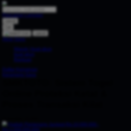
O
Oh Ma Grain
Pencarian Lanjutan
cancel
Okiedog
Cari
cancel
P
Akun Saya
Peachy
Masuk / buat akun
buat akun
Phil & Ted's
Bantuan
Philips Avent
Daftar Keinginan
Pigeon
Keranjang Saya
SMKTOTO: Sistem Togel
Playgro
Online Proteksi Ketat &
Poled Global
Proses Transaksi Kilat
Ponycycle
Puma
Serendah
10.000
Pureats
Hadiah Pemenang Jackpot
Rp.10.000.000
-
Rp.1.000.000.000