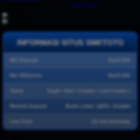
Use Installment Options from
.
Laarn more
Q
Available for :
home delivery
QV Baby
store pickup
R
INFORMASI SITUS SMKTOTO
Real Shades
Red Castle
Min Deposit
Rp10.000
Ribbon Madness
Min Withdraw
Rp25.000
S
Sebamed
Game
Togel • Slot • Casino • Live Casino •
Silver Cross
Metode Deposit
Bank Lokal • QRIS • Ewallet
Simply Idea
Skip Hop
Live Chat
24 Jam Nonstop
Spectra
choose qty