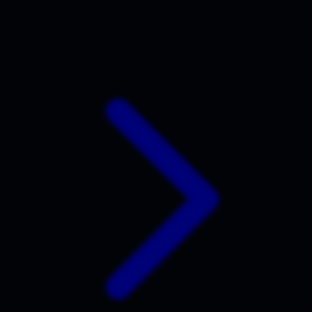
Twistshake
TY Toys
U
V
Veja
Vitaflow
Vtech
W
Waterland
Wellness
X