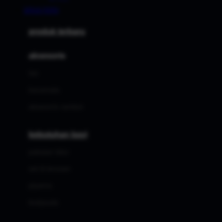
Awan
SITUS TOTO
Azetabio
produk terbaru
B
aksesoris
Baabaasheepz
tas
Babiators
kacamata
Baby Dove
aksesoris rambut
Baby Jogger
Baby Rovega
kebutuhan bayi
Babybee
pakaian tidur
Banana Boat
set & terusan
Banz
piyama
Barbie
bodysuits
Beaba