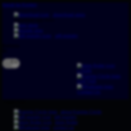
lewati ke Konten
download apps
download app from:
gift registry
Bahasa
ID
LOGIN
DAFTAR
Contact Us
Toggle Nav
about Kanmo Circle
gift registry
store finder
contact us