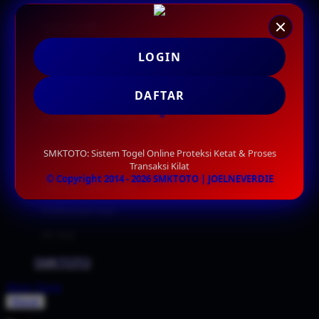
Moby
bak mandi
Momami
LOGIN
handuk
Mothercare
TOGEL LOGIN
Mustela
DAFTAR
My Buddy Tag
ayunan dan walker bayi
My K
alas bermain anak bayi
SMKTOTO: Sistem Togel Online Proteksi Ketat & Proses
Transaksi Kilat
N
© Copyright 2014 - 2026 SMKTOTO | JOELNEVERDIE
mainan anak bayi
Naif
mothercare toys
Nike
elc toys
Nordic Natural
SMKTOTO
Nuby
Akun Saya
Nuna
Masuk
Cari