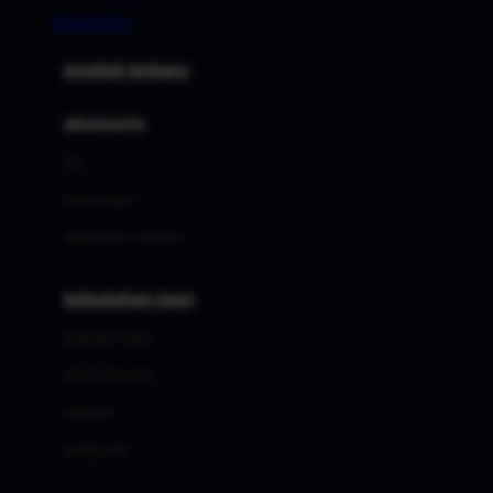
Awan
SITUS TOTO
Azetabio
produk terbaru
B
aksesoris
Baabaasheepz
tas
Babiators
kacamata
Baby Dove
aksesoris rambut
Baby Jogger
Baby Rovega
kebutuhan bayi
Babybee
pakaian tidur
Banana Boat
set & terusan
Banz
piyama
Barbie
bodysuits
Beaba