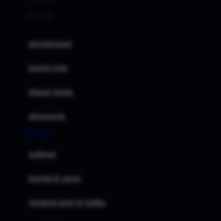
Felt So Sweet
0-36 Kg
Fisher Price
Flipper
gendongan
Friends Of Sally
travel cots
G
Gb
diaper bags
Geko
aksesoris
Graco
BO TOGEL
Gund
selimut
H
bantal & sprei
Habbie
Haenim
ranjang bayi & balita
Happy Horse