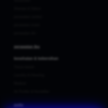
Sunscreen
London Taxi
Shampo & Sabun
Love To Dream
perawatan rambut
M
perawatan mulut
Magformers
perawatan diri
Mama's Choice
perawatan ibu
Mamas&Papas
Mamaway
kesehatan & kebersihan
Maxi Cosi
Tissue basah
Megabloks
Laundry & Cleaning
Micro
Medical
MiDeer
Air Purifier & Humidifier
Mimi & Lula
potty
Mini Monkey