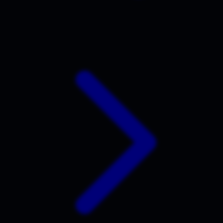
Twistshake
TY Toys
U
V
Veja
Vitaflow
Vtech
W
Waterland
Wellness
X