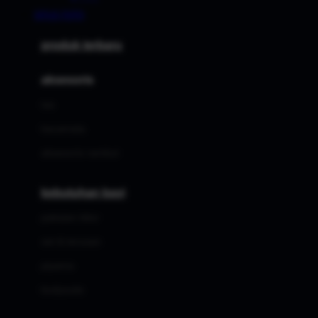
Awan
SITUS TOTO
Azetabio
produk terbaru
B
aksesoris
Baabaasheepz
tas
Babiators
kacamata
Baby Dove
aksesoris rambut
Baby Jogger
Baby Rovega
kebutuhan bayi
Babybee
pakaian tidur
Banana Boat
set & terusan
Banz
piyama
Barbie
bodysuits
Beaba