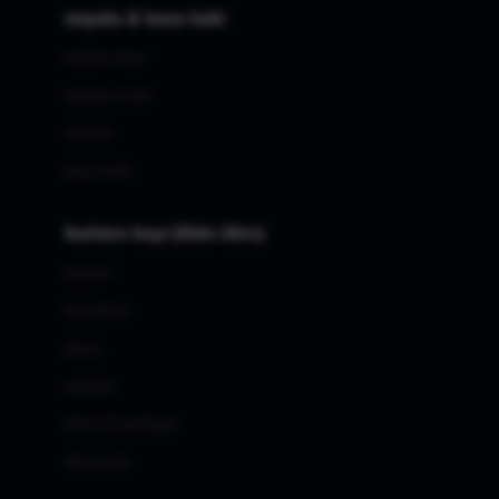
Beauty Barn
sepatu & kaus kaki
Bio Oil
sepatu bayi
Biolane
sepatu anak
Bite Fighters
sandal
Bizzi Growin
kaus kaki
Blackmores
fashion bayi (0bln-3thn)
Blooming Marvellous
atasan
Bonnels
bawahan
Bravado
gaun
Bruder
setelan
Brush Baby
jaket & kardigan
Buds Organics
aksesoris
Bugaboo