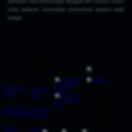
penarikan hasil kemenangan ditangani oleh otomasi sistem
yang responsif, memastikan kenyamanan bertaruh tetap
terjaga.
Back to top
SMKTOTO
butuh
unduh
we accept
bantuan?
aplikasi
hubungi
SMKTOTO
kami
SMKTOTO
SMKTOTO
Direktorat Jenderal
hubungi
LOGIN
Perlindungan
kami
Konsumen dan
Tertib Niaga
SMKTOTO
bantuan
Kementerian
ALTERNATIF
dan faq
Perdagangan RI
ikuti kami di
WhatsApp: +62 123
media sosial
8888 8989
SITUS
021-