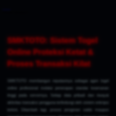
Share product:
SMKTOTO: Sistem Togel
Online Proteksi Ketat &
Proses Transaksi Kilat
SMKTOTO membangun reputasinya sebagai agen togel
online profesional melalui penerapan standar keamanan
tinggi pada servernya. Setiap data pribadi dan riwayat
aktivitas transaksi pengguna terlindungi oleh sistem enkripsi
terkini. Ditambah lagi, proses pengisian saldo maupun