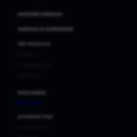
Joie
Joolz
pengolah makanan
Jujube
makanan & multivitamin
K
alat menyusui
Kiddycuts
pompa asi
Kumon
penyimpanan asi
L
cooler bags
Leapfrog
Leclerc
kursi makan
Lee Vierra
TOGEL ONLINE
Lillebaby
perawatan bayi
Little Bird Told Me
perawatan kulit
Little Miss Janis