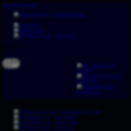
lewati ke Konten
download apps
download app from:
gift registry
Bahasa
ID
LOGIN
DAFTAR
Contact Us
Toggle Nav
about Kanmo Circle
gift registry
store finder
contact us