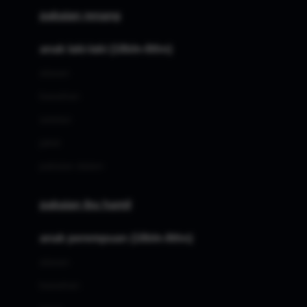
Buggygear
pakaian renang
Bumkins
anak laki-laki (18bln-8thn)
C
atasan
Cetaphil
bawahan
Chicco
setelan
Childlife
jaket
Clevamama
pakaian dalam
Cocolatte
Cottonseeds
pakaian ibu hamil
Cozy N Safe
anak perempuan (18bln-8thn)
Crane
atasan
Cybex
bawahan
D