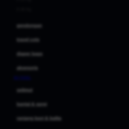
Felt So Sweet
0-36 Kg
Fisher Price
Flipper
gendongan
Friends Of Sally
travel cots
G
Gb
diaper bags
Geko
aksesoris
Graco
BO TOGEL
Gund
selimut
H
bantal & sprei
Habbie
Haenim
ranjang bayi & balita
Happy Horse