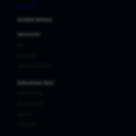
Awan
SITUS TOTO
Azetabio
produk terbaru
B
aksesoris
Baabaasheepz
tas
Babiators
kacamata
Baby Dove
aksesoris rambut
Baby Jogger
Baby Rovega
kebutuhan bayi
Babybee
pakaian tidur
Banana Boat
set & terusan
Banz
piyama
Barbie
bodysuits
Beaba