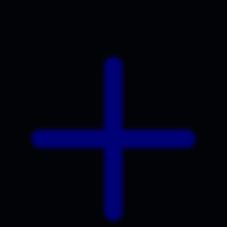
Xootz
Y
Yamatoya
Z
Zaxy
Zoggs
0-9
4Moms
59S