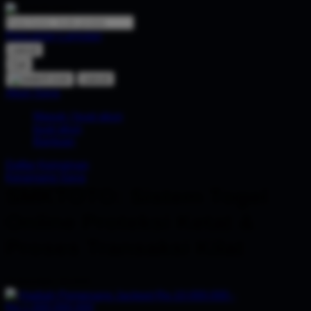
O
Oh Ma Grain
Pencarian Lanjutan
cancel
Okiedog
Cari
cancel
P
Akun Saya
Peachy
Masuk / buat akun
buat akun
Phil & Ted's
Bantuan
Philips Avent
Daftar Keinginan
Pigeon
Keranjang Saya
SMKTOTO: Sistem Togel
Playgro
Online Proteksi Ketat &
Poled Global
Proses Transaksi Kilat
Ponycycle
Puma
Serendah
10.000
Pureats
Hadiah Pemenang Jackpot
Rp.10.000.000
-
Rp.1.000.000.000