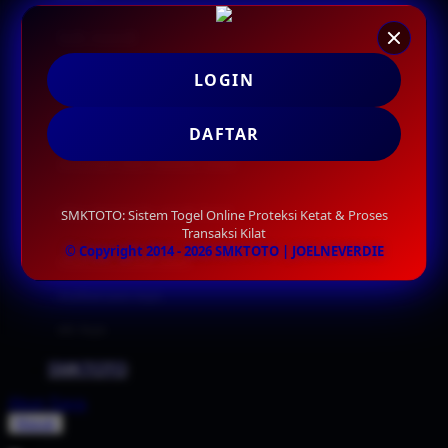
Moby
bak mandi
Momami
LOGIN
handuk
Mothercare
TOGEL LOGIN
Mustela
DAFTAR
My Buddy Tag
ayunan dan walker bayi
My K
alas bermain anak bayi
SMKTOTO: Sistem Togel Online Proteksi Ketat & Proses
Transaksi Kilat
N
© Copyright 2014 - 2026 SMKTOTO | JOELNEVERDIE
mainan anak bayi
Naif
mothercare toys
Nike
elc toys
Nordic Natural
SMKTOTO
Nuby
Akun Saya
Nuna
Masuk
Cari