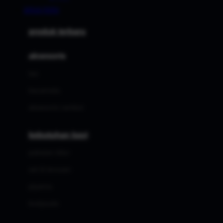
Awan
SITUS TOTO
Azetabio
produk terbaru
B
aksesoris
Baabaasheepz
tas
Babiators
kacamata
Baby Dove
aksesoris rambut
Baby Jogger
Baby Rovega
kebutuhan bayi
Babybee
pakaian tidur
Banana Boat
set & terusan
Banz
piyama
Barbie
bodysuits
Beaba