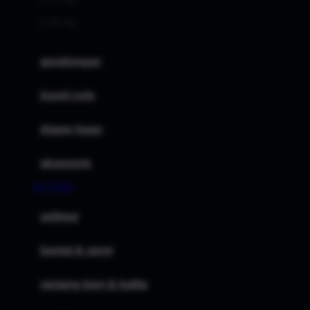
Felt So Sweet
0-36 Kg
Fisher Price
Flipper
gendongan
Friends Of Sally
travel cots
G
Gb
diaper bags
Geko
aksesoris
Graco
BO TOGEL
Gund
selimut
H
bantal & sprei
Habbie
Haenim
ranjang bayi & balita
Happy Horse