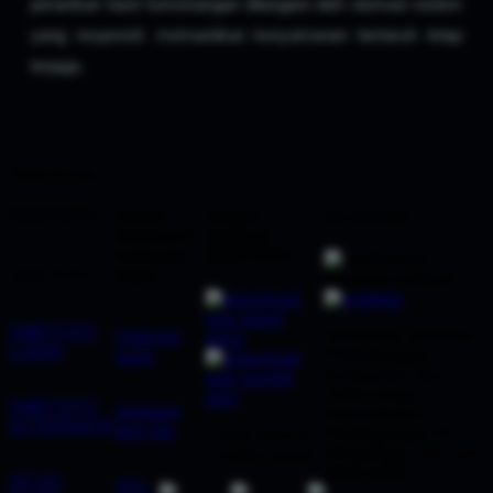
penarikan hasil kemenangan ditangani oleh otomasi sistem
yang responsif, memastikan kenyamanan bertaruh tetap
terjaga.
Back to top
SMKTOTO
butuh
unduh
we accept
bantuan?
aplikasi
hubungi
SMKTOTO
kami
SMKTOTO
SMKTOTO
Direktorat Jenderal
hubungi
LOGIN
Perlindungan
kami
Konsumen dan
Tertib Niaga
SMKTOTO
bantuan
Kementerian
ALTERNATIF
dan faq
Perdagangan RI
ikuti kami di
WhatsApp: +62 123
media sosial
8888 8989
SITUS
021-