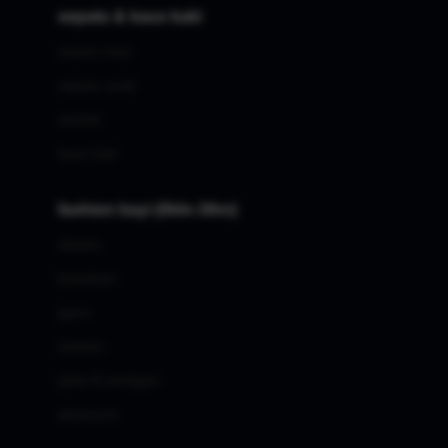
Beauty Barn
sepatu & kaus kaki
Bio Oil
sepatu bayi
Biolane
sepatu anak
Bite Fighters
sandal
Bizzi Growin
kaus kaki
Blackmores
fashion bayi (0bln-3thn)
Blooming Marvellous
atasan
Bonnels
bawahan
Bravado
gaun
Bruder
setelan
Brush Baby
jaket & kardigan
Buds Organics
aksesoris
Bugaboo