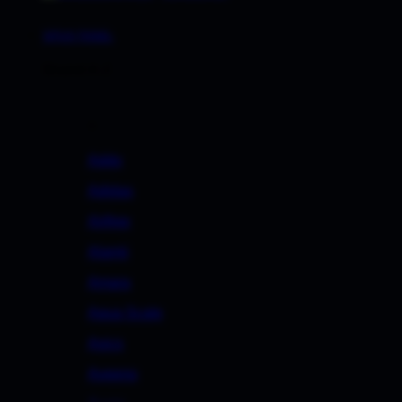
SITUS TOGEL
Brand A-Z
A
Addo
Adidas
Airfree
Alamii
Amara
Aqua Scale
Asics
Aveeno