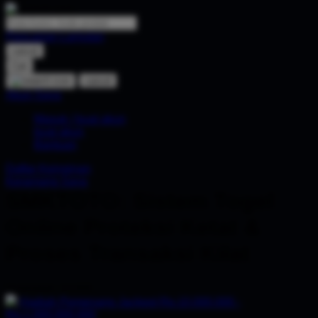
O
Oh Ma Grain
Pencarian Lanjutan
cancel
Okiedog
Cari
cancel
P
Akun Saya
Peachy
Masuk / buat akun
buat akun
Phil & Ted's
Bantuan
Philips Avent
Daftar Keinginan
Pigeon
Keranjang Saya
SMKTOTO: Sistem Togel
Playgro
Online Proteksi Ketat &
Poled Global
Proses Transaksi Kilat
Ponycycle
Puma
Serendah
10.000
Pureats
Hadiah Pemenang Jackpot
Rp.10.000.000
-
Rp.1.000.000.000