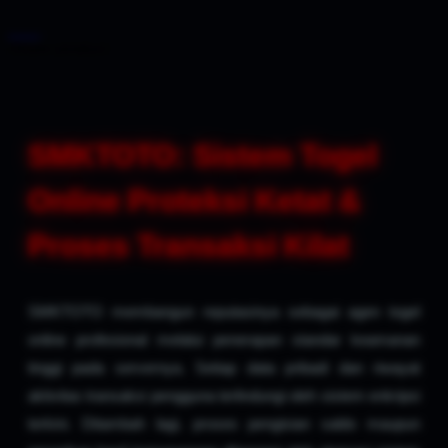
Share product:
SMKTOTO: Sistem Togel
Online Proteksi Ketat &
Proses Transaksi Kilat
SMKTOTO membangun reputasinya sebagai agen togel
online profesional melalui penerapan standar keamanan
tinggi pada servernya. Setiap data pribadi dan riwayat
aktivitas transaksi pengguna terlindungi oleh sistem enkripsi
terkini. Ditambah lagi, proses pengisian saldo maupun