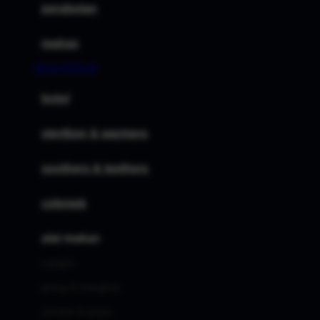
perabotan
Happy Tummy
Hauck
matras
Havaianas
SITUS TOTO 4D
Hegen
botol
Hot Wheels
sterilizer & warmers
Hybrid
I
soothers & teethers
Inlacta DHA
celemek
Interlac
alat makan
Ivenet
cangkir
J
piring & mangkuk
Jack N Jill
sendok & garpu