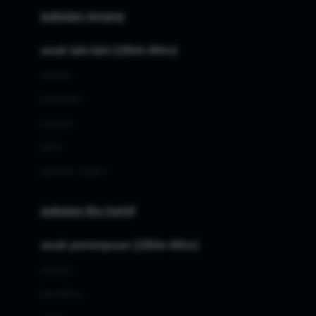
Buggygear
pakaian renang
Bumkins
anak laki-laki (18bln-8thn)
C
atasan
Cetaphil
bawahan
Chicco
setelan
Childlife
jaket
Clevamama
pakaian dalam
Cocolatte
Cottonseeds
pakaian ibu hamil
Cozy N Safe
anak perempuan (18bln-8thn)
Crane
atasan
Cybex
bawahan
D