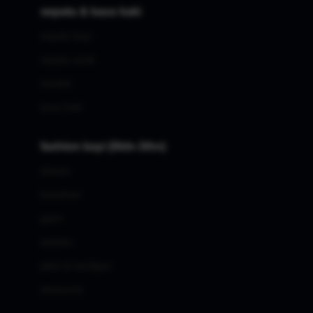
Beauty Barn
sepatu & kaus kaki
Bio Oil
sepatu bayi
Biolane
sepatu anak
Bite Fighters
sandal
Bizzi Growin
kaus kaki
Blackmores
fashion bayi (0bln-3thn)
Blooming Marvellous
atasan
Bonnels
bawahan
Bravado
gaun
Bruder
setelan
Brush Baby
jaket & kardigan
Buds Organics
aksesoris
Bugaboo