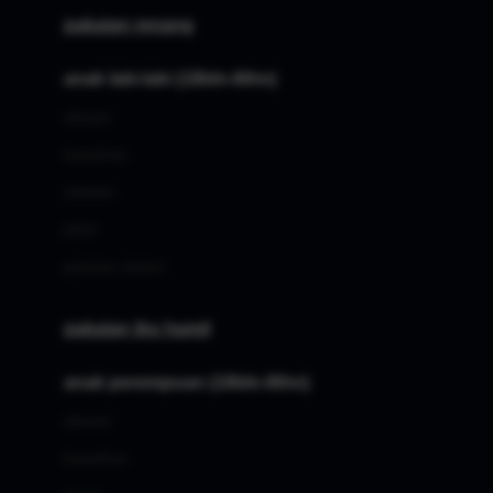
Buggygear
pakaian renang
Bumkins
anak laki-laki (18bln-8thn)
C
atasan
Cetaphil
bawahan
Chicco
setelan
Childlife
jaket
Clevamama
pakaian dalam
Cocolatte
Cottonseeds
pakaian ibu hamil
Cozy N Safe
anak perempuan (18bln-8thn)
Crane
atasan
Cybex
bawahan
D