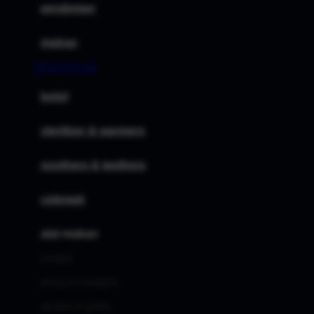
perabotan
Happy Tummy
Hauck
matras
Havaianas
SITUS TOTO 4D
Hegen
botol
Hot Wheels
sterilizer & warmers
Hybrid
I
soothers & teethers
Inlacta DHA
celemek
Interlac
alat makan
Ivenet
cangkir
J
piring & mangkuk
Jack N Jill
sendok & garpu