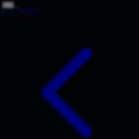
Squishmallows
DAFTAR
LOGIN
Starbooks
Share product:
Stick-O
Stokke
Sudocrem
Sumimo
Sunnylife
Sun-Staches
Swimava
T
Tommee Tippee
Trunki
Tutti Bambini