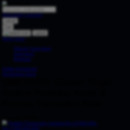
O
Oh Ma Grain
Pencarian Lanjutan
cancel
Okiedog
Cari
cancel
P
Akun Saya
Peachy
Masuk / buat akun
buat akun
Phil & Ted's
Bantuan
Philips Avent
Daftar Keinginan
Pigeon
Keranjang Saya
SMKTOTO: Sistem Togel
Playgro
Online Proteksi Ketat &
Poled Global
Proses Transaksi Kilat
Ponycycle
Puma
Serendah
10.000
Pureats
Hadiah Pemenang Jackpot
Rp.10.000.000
-
Rp.1.000.000.000