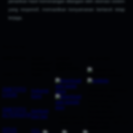
penarikan hasil kemenangan ditangani oleh otomasi sistem
yang responsif, memastikan kenyamanan bertaruh tetap
terjaga.
Back to top
SMKTOTO
butuh
unduh
we accept
bantuan?
aplikasi
hubungi
SMKTOTO
kami
SMKTOTO
SMKTOTO
Direktorat Jenderal
hubungi
LOGIN
Perlindungan
kami
Konsumen dan
Tertib Niaga
SMKTOTO
bantuan
Kementerian
ALTERNATIF
dan faq
Perdagangan RI
ikuti kami di
WhatsApp: +62 123
media sosial
8888 8989
SITUS
021-