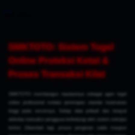
Share product:
SMKTOTO: Sistem Togel
Online Proteksi Ketat &
Proses Transaksi Kilat
SMKTOTO membangun reputasinya sebagai agen togel
online profesional melalui penerapan standar keamanan
tinggi pada servernya. Setiap data pribadi dan riwayat
aktivitas transaksi pengguna terlindungi oleh sistem enkripsi
terkini. Ditambah lagi, proses pengisian saldo maupun