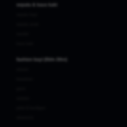
Beauty Barn
sepatu & kaus kaki
Bio Oil
sepatu bayi
Biolane
sepatu anak
Bite Fighters
sandal
Bizzi Growin
kaus kaki
Blackmores
fashion bayi (0bln-3thn)
Blooming Marvellous
atasan
Bonnels
bawahan
Bravado
gaun
Bruder
setelan
Brush Baby
jaket & kardigan
Buds Organics
aksesoris
Bugaboo