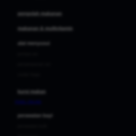
Joie
Joolz
pengolah makanan
Jujube
makanan & multivitamin
K
alat menyusui
Kiddycuts
pompa asi
Kumon
penyimpanan asi
L
cooler bags
Leapfrog
Leclerc
kursi makan
Lee Vierra
TOGEL ONLINE
Lillebaby
perawatan bayi
Little Bird Told Me
perawatan kulit
Little Miss Janis