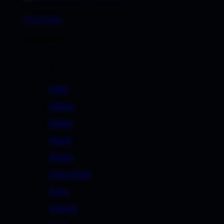
SITUS TOGEL
Brand A-Z
A
Addo
Adidas
Airfree
Alamii
Amara
Aqua Scale
Asics
Aveeno