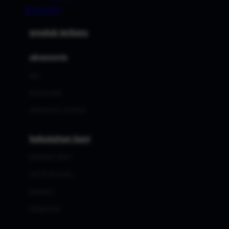
Awan
SITUS TOTO
Azetabio
produk terbaru
B
aksesoris
Baabaasheepz
tas
Babiators
kacamata
Baby Dove
aksesoris rambut
Baby Jogger
Baby Rovega
kebutuhan bayi
Babybee
pakaian tidur
Banana Boat
set & terusan
Banz
piyama
Barbie
bodysuits
Beaba