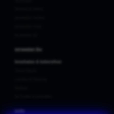
Sunscreen
London Taxi
Shampo & Sabun
Love To Dream
perawatan rambut
M
perawatan mulut
Magformers
perawatan diri
Mama's Choice
perawatan ibu
Mamas&Papas
Mamaway
kesehatan & kebersihan
Maxi Cosi
Tissue basah
Megabloks
Laundry & Cleaning
Micro
Medical
MiDeer
Air Purifier & Humidifier
Mimi & Lula
potty
Mini Monkey