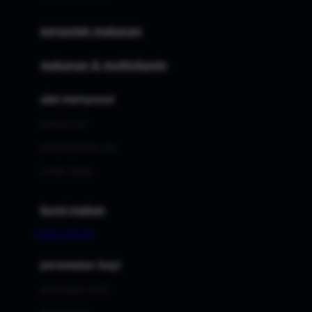
Joie
Joolz
pengolah makanan
Jujube
makanan & multivitamin
K
alat menyusui
Kiddycuts
pompa asi
Kumon
penyimpanan asi
L
cooler bags
Leapfrog
Leclerc
kursi makan
Lee Vierra
TOGEL ONLINE
Lillebaby
perawatan bayi
Little Bird Told Me
perawatan kulit
Little Miss Janis