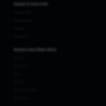
Beauty Barn
sepatu & kaus kaki
Bio Oil
sepatu bayi
Biolane
sepatu anak
Bite Fighters
sandal
Bizzi Growin
kaus kaki
Blackmores
fashion bayi (0bln-3thn)
Blooming Marvellous
atasan
Bonnels
bawahan
Bravado
gaun
Bruder
setelan
Brush Baby
jaket & kardigan
Buds Organics
aksesoris
Bugaboo