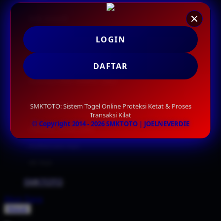
Moby
bak mandi
Momami
LOGIN
handuk
Mothercare
TOGEL LOGIN
Mustela
DAFTAR
My Buddy Tag
ayunan dan walker bayi
My K
alas bermain anak bayi
SMKTOTO: Sistem Togel Online Proteksi Ketat & Proses
Transaksi Kilat
N
© Copyright 2014 - 2026 SMKTOTO | JOELNEVERDIE
mainan anak bayi
Naif
mothercare toys
Nike
elc toys
Nordic Natural
SMKTOTO
Nuby
Akun Saya
Nuna
Masuk
Cari