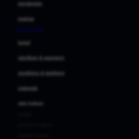
perabotan
Happy Tummy
Hauck
matras
Havaianas
SITUS TOTO 4D
Hegen
botol
Hot Wheels
sterilizer & warmers
Hybrid
I
soothers & teethers
Inlacta DHA
celemek
Interlac
alat makan
Ivenet
cangkir
J
piring & mangkuk
Jack N Jill
sendok & garpu