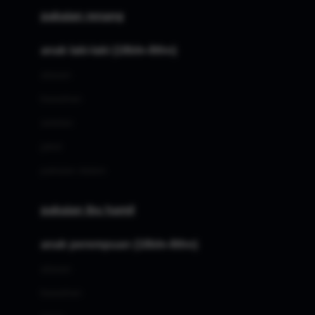
Buggygear
pakaian renang
Bumkins
anak laki-laki (18bln-8thn)
C
atasan
Cetaphil
bawahan
Chicco
setelan
Childlife
jaket
Clevamama
pakaian dalam
Cocolatte
Cottonseeds
pakaian ibu hamil
Cozy N Safe
anak perempuan (18bln-8thn)
Crane
atasan
Cybex
bawahan
D