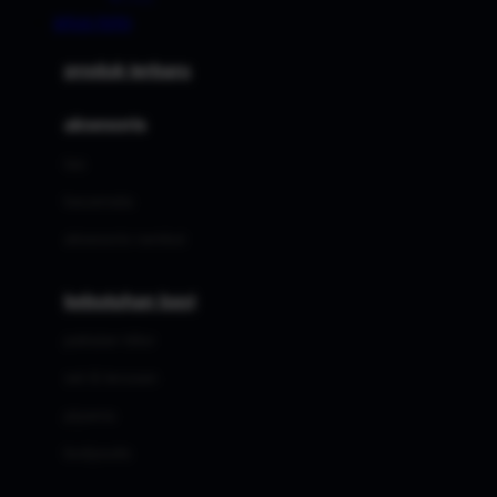
Awan
SITUS TOTO
Azetabio
produk terbaru
B
aksesoris
Baabaasheepz
tas
Babiators
kacamata
Baby Dove
aksesoris rambut
Baby Jogger
Baby Rovega
kebutuhan bayi
Babybee
pakaian tidur
Banana Boat
set & terusan
Banz
piyama
Barbie
bodysuits
Beaba