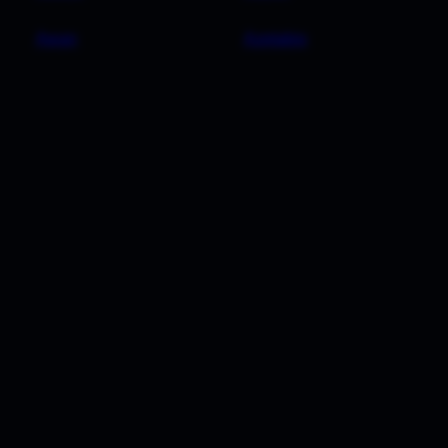
Awan
Azetabio