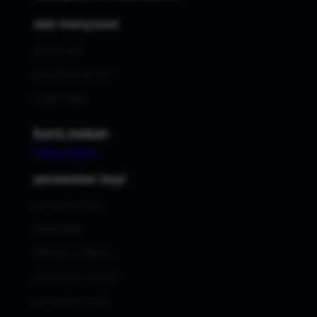
alat menyusui
pompa asi
penyimpanan asi
cooler bags
kursi makan
TOGEL ONLINE
perawatan bayi
perawatan kulit
Sunscreen
Shampo & Sabun
perawatan rambut
perawatan mulut