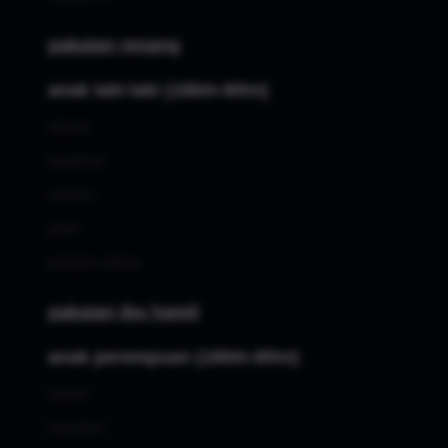
pakaian renang
anak laki-laki (18bln-8thn)
atasan
bawahan
setelan
jaket
pakaian dalam
pakaian ibu hamil
anak perempuan (18bln-8thn)
atasan
bawahan