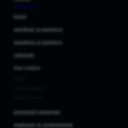
SITUS TOTO 4D
botol
sterilizer & warmers
soothers & teethers
celemek
alat makan
cangkir
piring & mangkuk
sendok & garpu
pengolah makanan
makanan & multivitamin