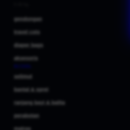
0-36 Kg
gendongan
travel cots
diaper bags
aksesoris
BO TOGEL
selimut
bantal & sprei
ranjang bayi & balita
perabotan
matras