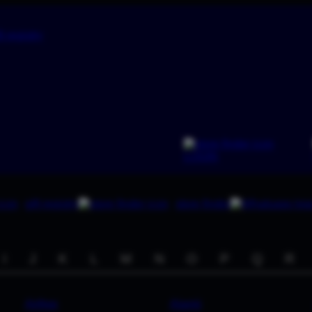
t registry
LOGIN
gift registry
store finder
I
J
K
L
M
N
O
P
Q
R
Airfree
Alamii