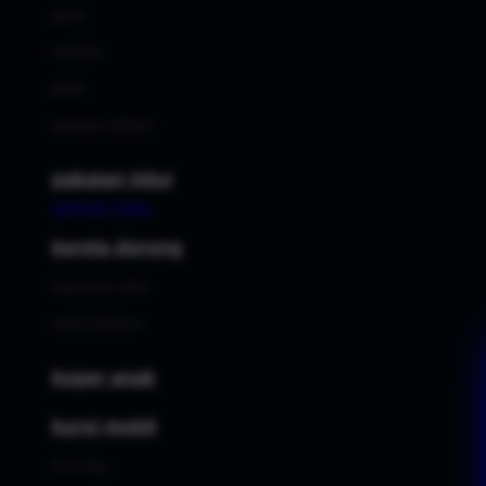
gaun
setelan
jaket
pakaian dalam
pakaian tidur
BANDAR TOGEL
kereta dorong
bayi baru lahir
usia 6 bulan+
koper anak
kursi mobil
0-13 Kg