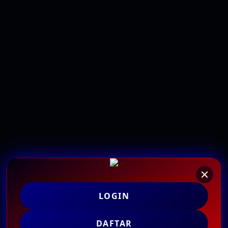
LOGIN
DAFTAR