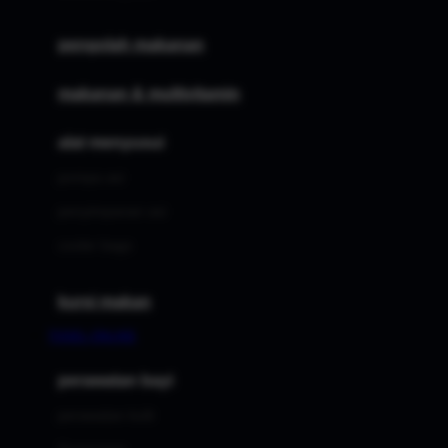
Joie
Joolz
pengolah makanan
Jujube
makanan & multivitamin
K
alat menyusui
Kiddycuts
pompa asi
Kumon
penyimpanan asi
L
cooler bags
Leapfrog
Leclerc
kursi makan
Lee Vierra
TOGEL ONLINE
Lillebaby
perawatan bayi
Little Bird Told Me
perawatan kulit
Little Miss Janis