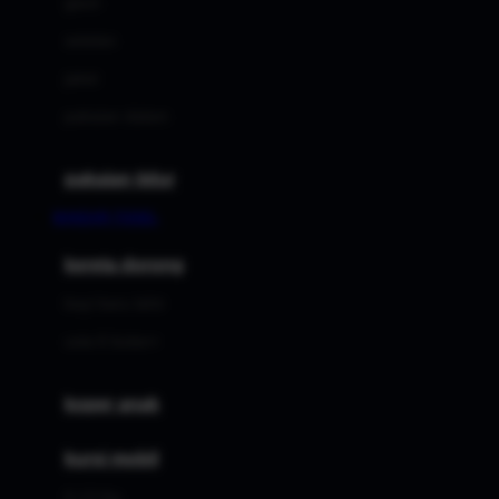
gaun
Dae Organics
setelan
Docare
jaket
Doona
pakaian dalam
Down To Earth
Drew
pakaian tidur
Dr. Brown's
BANDAR TOGEL
E
kereta dorong
ELC
bayi baru lahir
Ergobaby
usia 6 bulan+
Expert Care
koper anak
Ezyroller
kursi mobil
F
0-13 Kg