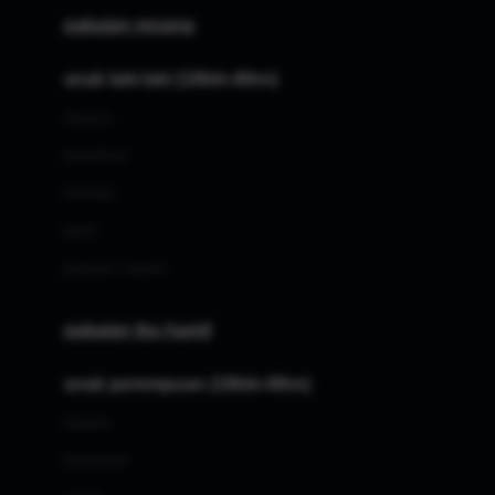
Buggygear
pakaian renang
Bumkins
anak laki-laki (18bln-8thn)
C
atasan
Cetaphil
bawahan
Chicco
setelan
Childlife
jaket
Clevamama
pakaian dalam
Cocolatte
Cottonseeds
pakaian ibu hamil
Cozy N Safe
anak perempuan (18bln-8thn)
Crane
atasan
Cybex
bawahan
D