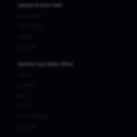
Beauty Barn
sepatu & kaus kaki
Bio Oil
sepatu bayi
Biolane
sepatu anak
Bite Fighters
sandal
Bizzi Growin
kaus kaki
Blackmores
fashion bayi (0bln-3thn)
Blooming Marvellous
atasan
Bonnels
bawahan
Bravado
gaun
Bruder
setelan
Brush Baby
jaket & kardigan
Buds Organics
aksesoris
Bugaboo