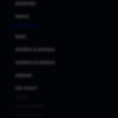
perabotan
Happy Tummy
Hauck
matras
Havaianas
SITUS TOTO 4D
Hegen
botol
Hot Wheels
sterilizer & warmers
Hybrid
I
soothers & teethers
Inlacta DHA
celemek
Interlac
alat makan
Ivenet
cangkir
J
piring & mangkuk
Jack N Jill
sendok & garpu