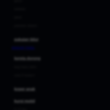
gaun
Dae Organics
setelan
Docare
jaket
Doona
pakaian dalam
Down To Earth
Drew
pakaian tidur
Dr. Brown's
BANDAR TOGEL
E
kereta dorong
ELC
bayi baru lahir
Ergobaby
usia 6 bulan+
Expert Care
koper anak
Ezyroller
kursi mobil
F
0-13 Kg