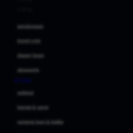
Felt So Sweet
0-36 Kg
Fisher Price
Flipper
gendongan
Friends Of Sally
travel cots
G
Gb
diaper bags
Geko
aksesoris
Graco
BO TOGEL
Gund
selimut
H
bantal & sprei
Habbie
Haenim
ranjang bayi & balita
Happy Horse