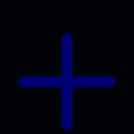
Xootz
Y
Yamatoya
Z
Zaxy
Zoggs
0-9
4Moms
59S