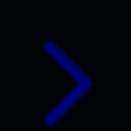
Twistshake
TY Toys
U
V
Veja
Vitaflow
Vtech
W
Waterland
Wellness
X