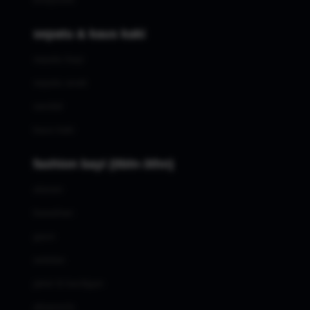
sepatu & kaus kaki
sepatu bayi
sepatu anak
sandal
kaus kaki
fashion bayi (0bln-3thn)
atasan
bawahan
gaun
setelan
jaket & kardigan
aksesoris