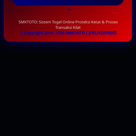
SMKTOTO: Sistem Togel Online Proteksi Ketat & Proses
Transaksi Kilat
© Copyright 2014 - 2026 SMKTOTO | JOELNEVERDIE