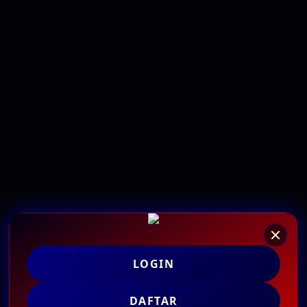
LOGIN
DAFTAR