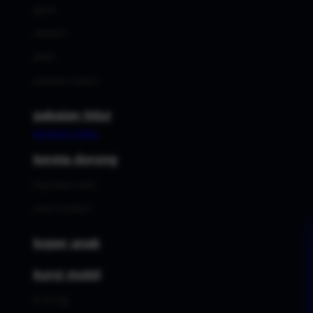
gaun
setelan
jaket
pakaian dalam
pakaian tidur
BANDAR TOGEL
kereta dorong
bayi baru lahir
usia 6 bulan+
koper anak
kursi mobil
0-13 Kg