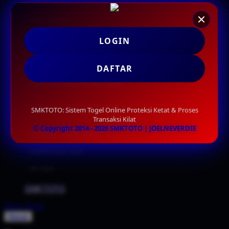
Moby
bak mandi
Momami
LOGIN
handuk
Mothercare
TOGEL LOGIN
Mustela
DAFTAR
My Buddy Tag
ayunan dan walker bayi
My K
alas bermain anak bayi
SMKTOTO: Sistem Togel Online Proteksi Ketat & Proses
Transaksi Kilat
N
© Copyright 2014 - 2026 SMKTOTO | JOELNEVERDIE
mainan anak bayi
Naif
mothercare toys
Nike
elc toys
Nordic Natural
SMKTOTO
Nuby
Akun Saya
Nuna
Masuk
Cari