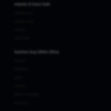
Beauty Barn
sepatu & kaus kaki
Bio Oil
sepatu bayi
Biolane
sepatu anak
Bite Fighters
sandal
Bizzi Growin
kaus kaki
Blackmores
fashion bayi (0bln-3thn)
Blooming Marvellous
atasan
Bonnels
bawahan
Bravado
gaun
Bruder
setelan
Brush Baby
jaket & kardigan
Buds Organics
aksesoris
Bugaboo