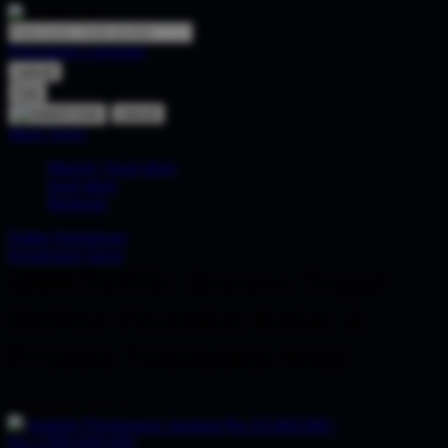
O
Oh Ma Grain
Pencarian Lanjutan
cancel
Okiedog
Cari
cancel
P
Akun Saya
Peachy
Masuk / buat akun
buat akun
Phil & Ted's
Bantuan
Philips Avent
Daftar Keinginan
Pigeon
Keranjang Saya
SMKTOTO: Sistem Togel
Playgro
Online Proteksi Ketat &
Poled Global
Proses Transaksi Kilat
Ponycycle
Puma
Serendah
10.000
Pureats
Hadiah Pemenang Jackpot
Rp.10.000.000
-
Rp.1.000.000.000