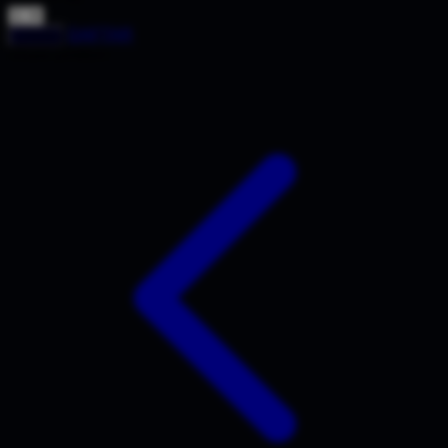
Squishmallows
DAFTAR
LOGIN
Starbooks
Share product:
Stick-O
Stokke
Sudocrem
Sumimo
Sunnylife
Sun-Staches
Swimava
T
Tommee Tippee
Trunki
Tutti Bambini