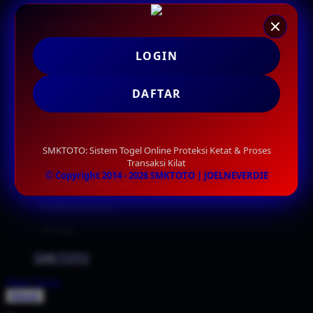
Moby
bak mandi
Momami
LOGIN
handuk
Mothercare
TOGEL LOGIN
Mustela
DAFTAR
My Buddy Tag
ayunan dan walker bayi
My K
alas bermain anak bayi
SMKTOTO: Sistem Togel Online Proteksi Ketat & Proses
Transaksi Kilat
N
© Copyright 2014 - 2026 SMKTOTO | JOELNEVERDIE
mainan anak bayi
Naif
mothercare toys
Nike
elc toys
Nordic Natural
SMKTOTO
Nuby
Akun Saya
Nuna
Masuk
Cari