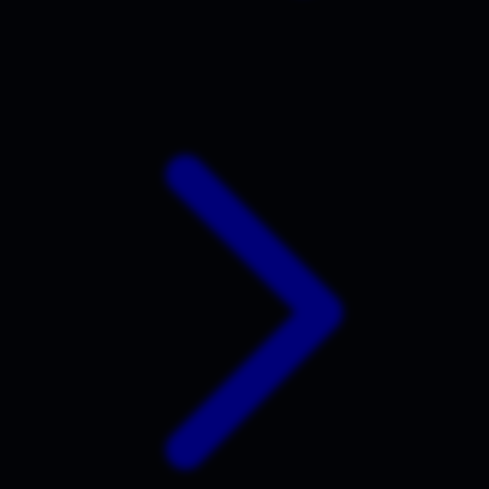
Twistshake
TY Toys
U
V
Veja
Vitaflow
Vtech
W
Waterland
Wellness
X