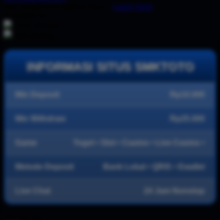
Use Installment Options from
.
Laarn more
Q
Available for :
home delivery
QV Baby
store pickup
R
INFORMASI SITUS SMKTOTO
Real Shades
Red Castle
Min Deposit
Rp10.000
Ribbon Madness
Min Withdraw
Rp25.000
S
Sebamed
Game
Togel • Slot • Casino • Live Casino •
Silver Cross
Metode Deposit
Bank Lokal • QRIS • Ewallet
Simply Idea
Skip Hop
Live Chat
24 Jam Nonstop
Spectra
choose qty