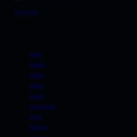
SITUS TOGEL
Brand A-Z
A
Addo
Adidas
Airfree
Alamii
Amara
Aqua Scale
Asics
Aveeno