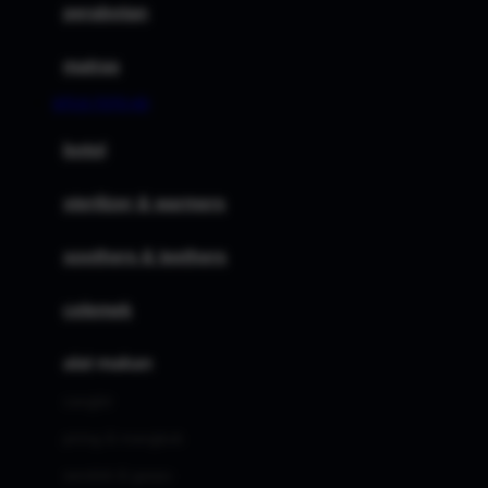
perabotan
Happy Tummy
Hauck
matras
Havaianas
SITUS TOTO 4D
Hegen
botol
Hot Wheels
sterilizer & warmers
Hybrid
I
soothers & teethers
Inlacta DHA
celemek
Interlac
alat makan
Ivenet
cangkir
J
piring & mangkuk
Jack N Jill
sendok & garpu