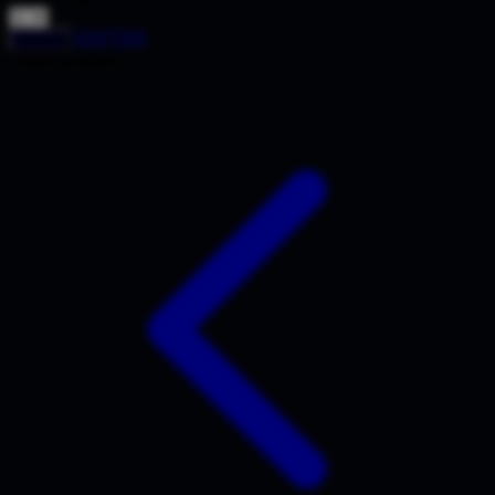
Squishmallows
DAFTAR
LOGIN
Starbooks
Share product:
Stick-O
Stokke
Sudocrem
Sumimo
Sunnylife
Sun-Staches
Swimava
T
Tommee Tippee
Trunki
Tutti Bambini