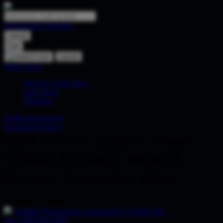
O
Oh Ma Grain
Pencarian Lanjutan
cancel
Okiedog
Cari
cancel
P
Akun Saya
Peachy
Masuk / buat akun
buat akun
Phil & Ted's
Bantuan
Philips Avent
Daftar Keinginan
Pigeon
Keranjang Saya
SMKTOTO: Sistem Togel
Playgro
Online Proteksi Ketat &
Poled Global
Proses Transaksi Kilat
Ponycycle
Puma
Serendah
10.000
Pureats
Hadiah Pemenang Jackpot
Rp.10.000.000
-
Rp.1.000.000.000