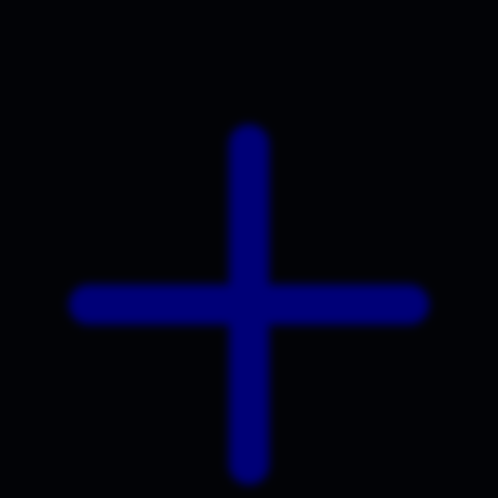
Xootz
Y
Yamatoya
Z
Zaxy
Zoggs
0-9
4Moms
59S