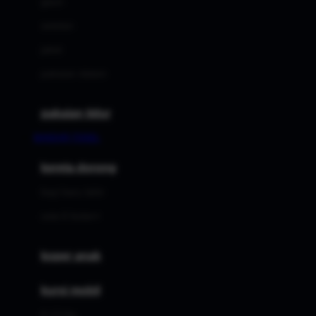
gaun
Dae Organics
setelan
Docare
jaket
Doona
pakaian dalam
Down To Earth
Drew
pakaian tidur
Dr. Brown's
BANDAR TOGEL
E
kereta dorong
ELC
bayi baru lahir
Ergobaby
usia 6 bulan+
Expert Care
koper anak
Ezyroller
kursi mobil
F
0-13 Kg