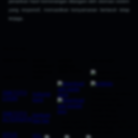
penarikan hasil kemenangan ditangani oleh otomasi sistem
yang responsif, memastikan kenyamanan bertaruh tetap
terjaga.
Back to top
SMKTOTO
butuh
unduh
we accept
bantuan?
aplikasi
hubungi
SMKTOTO
kami
SMKTOTO
SMKTOTO
Direktorat Jenderal
hubungi
LOGIN
Perlindungan
kami
Konsumen dan
Tertib Niaga
SMKTOTO
bantuan
Kementerian
ALTERNATIF
dan faq
Perdagangan RI
ikuti kami di
WhatsApp: +62 123
media sosial
8888 8989
SITUS
021-