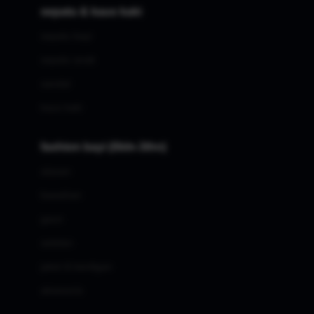
Beauty Barn
sepatu & kaus kaki
Bio Oil
sepatu bayi
Biolane
sepatu anak
Bite Fighters
sandal
Bizzi Growin
kaus kaki
Blackmores
fashion bayi (0bln-3thn)
Blooming Marvellous
atasan
Bonnels
bawahan
Bravado
gaun
Bruder
setelan
Brush Baby
jaket & kardigan
Buds Organics
aksesoris
Bugaboo