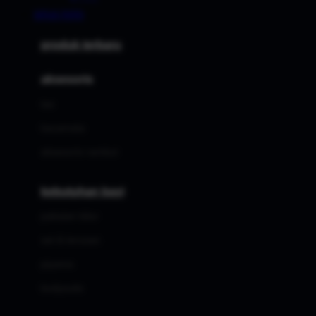
Awan
SITUS TOTO
Azetabio
produk terbaru
B
aksesoris
Baabaasheepz
tas
Babiators
kacamata
Baby Dove
aksesoris rambut
Baby Jogger
Baby Rovega
kebutuhan bayi
Babybee
pakaian tidur
Banana Boat
set & terusan
Banz
piyama
Barbie
bodysuits
Beaba