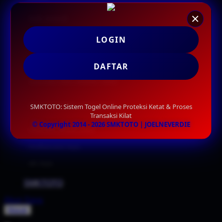
Moby
bak mandi
Momami
LOGIN
handuk
Mothercare
TOGEL LOGIN
Mustela
DAFTAR
My Buddy Tag
ayunan dan walker bayi
My K
alas bermain anak bayi
SMKTOTO: Sistem Togel Online Proteksi Ketat & Proses
Transaksi Kilat
N
© Copyright 2014 - 2026 SMKTOTO | JOELNEVERDIE
mainan anak bayi
Naif
mothercare toys
Nike
elc toys
Nordic Natural
SMKTOTO
Nuby
Akun Saya
Nuna
Masuk
Cari