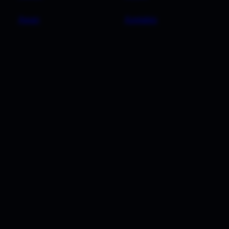
Awan
Azetabio