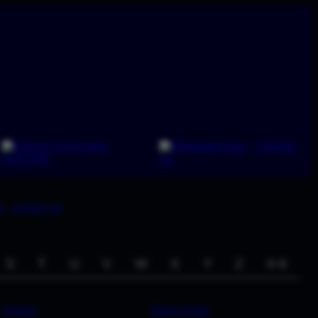
Contact
DAFTAR
Us
contact us
S
T
U
V
W
X
Y
Z
0-9
Amara
Aqua Scale