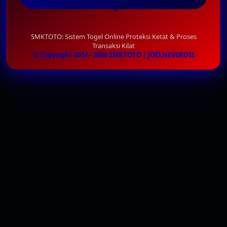
SMKTOTO: Sistem Togel Online Proteksi Ketat & Proses
Transaksi Kilat
© Copyright 2014 - 2026 SMKTOTO | JOELNEVERDIE