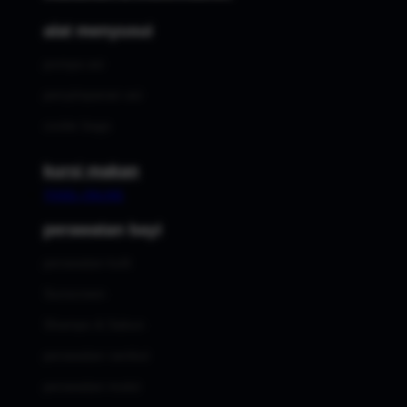
alat menyusui
pompa asi
penyimpanan asi
cooler bags
kursi makan
TOGEL ONLINE
perawatan bayi
perawatan kulit
Sunscreen
Shampo & Sabun
perawatan rambut
perawatan mulut