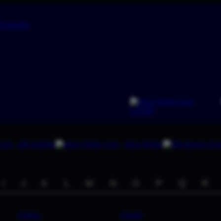
t registry
LOGIN
gift registry
store finder
I
J
K
L
M
N
O
P
Q
R
Airfree
Alamii