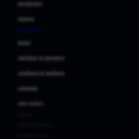
perabotan
Happy Tummy
Hauck
matras
Havaianas
SITUS TOTO 4D
Hegen
botol
Hot Wheels
sterilizer & warmers
Hybrid
I
soothers & teethers
Inlacta DHA
celemek
Interlac
alat makan
Ivenet
cangkir
J
piring & mangkuk
Jack N Jill
sendok & garpu