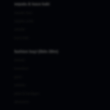
Beauty Barn
sepatu & kaus kaki
Bio Oil
sepatu bayi
Biolane
sepatu anak
Bite Fighters
sandal
Bizzi Growin
kaus kaki
Blackmores
fashion bayi (0bln-3thn)
Blooming Marvellous
atasan
Bonnels
bawahan
Bravado
gaun
Bruder
setelan
Brush Baby
jaket & kardigan
Buds Organics
aksesoris
Bugaboo