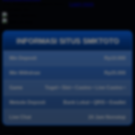
Use Installment Options from
.
Laarn more
Q
Available for :
home delivery
QV Baby
store pickup
R
INFORMASI SITUS SMKTOTO
Real Shades
Red Castle
Min Deposit
Rp10.000
Ribbon Madness
Min Withdraw
Rp25.000
S
Sebamed
Game
Togel • Slot • Casino • Live Casino •
Silver Cross
Metode Deposit
Bank Lokal • QRIS • Ewallet
Simply Idea
Skip Hop
Live Chat
24 Jam Nonstop
Spectra
choose qty