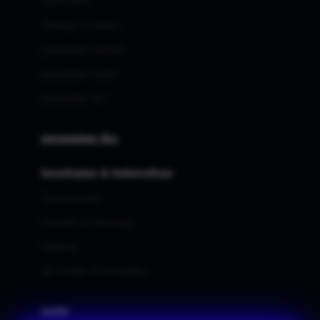
Sunscreen
London Taxi
Shampo & Sabun
Love To Dream
perawatan rambut
M
perawatan mulut
Magformers
perawatan diri
Mama's Choice
perawatan ibu
Mamas&Papas
Mamaway
kesehatan & kebersihan
Maxi Cosi
Tissue basah
Megabloks
Laundry & Cleaning
Micro
Medical
MiDeer
Air Purifier & Humidifier
Mimi & Lula
potty
Mini Monkey