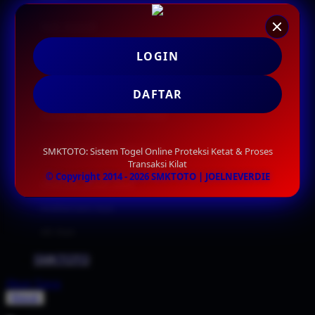
Moby
bak mandi
Momami
LOGIN
handuk
Mothercare
TOGEL LOGIN
Mustela
DAFTAR
My Buddy Tag
ayunan dan walker bayi
My K
alas bermain anak bayi
SMKTOTO: Sistem Togel Online Proteksi Ketat & Proses
Transaksi Kilat
N
© Copyright 2014 - 2026 SMKTOTO | JOELNEVERDIE
mainan anak bayi
Naif
mothercare toys
Nike
elc toys
Nordic Natural
SMKTOTO
Nuby
Akun Saya
Nuna
Masuk
Cari