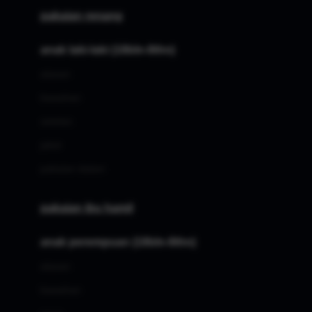
Buggygear
pakaian renang
Bumkins
anak laki-laki (18bln-8thn)
C
atasan
Cetaphil
bawahan
Chicco
setelan
Childlife
jaket
Clevamama
pakaian dalam
Cocolatte
Cottonseeds
pakaian ibu hamil
Cozy N Safe
anak perempuan (18bln-8thn)
Crane
atasan
Cybex
bawahan
D