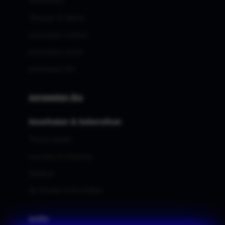
Sunscreen
London Taxi
Shampo & Sabun
Love To Dream
perawatan rambut
M
perawatan mulut
Magformers
perawatan diri
Mama's Choice
perawatan ibu
Mamas&Papas
Mamaway
kesehatan & kebersihan
Maxi Cosi
Tissue basah
Megabloks
Laundry & Cleaning
Micro
Medical
MiDeer
Air Purifier & Humidifier
Mimi & Lula
potty
Mini Monkey