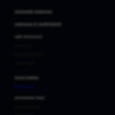
Joie
Joolz
pengolah makanan
Jujube
makanan & multivitamin
K
alat menyusui
Kiddycuts
pompa asi
Kumon
penyimpanan asi
L
cooler bags
Leapfrog
Leclerc
kursi makan
Lee Vierra
TOGEL ONLINE
Lillebaby
perawatan bayi
Little Bird Told Me
perawatan kulit
Little Miss Janis