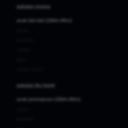
Buggygear
pakaian renang
Bumkins
anak laki-laki (18bln-8thn)
C
atasan
Cetaphil
bawahan
Chicco
setelan
Childlife
jaket
Clevamama
pakaian dalam
Cocolatte
Cottonseeds
pakaian ibu hamil
Cozy N Safe
anak perempuan (18bln-8thn)
Crane
atasan
Cybex
bawahan
D