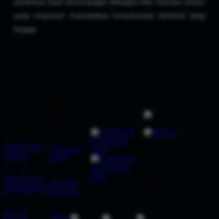
penarikan hasil kemenangan ditangani oleh otomasi sistem
yang responsif, memastikan kenyamanan bertaruh tetap
terjaga.
Back to top
SMKTOTO
butuh
unduh
we accept
bantuan?
aplikasi
hubungi
SMKTOTO
kami
SMKTOTO
SMKTOTO
Direktorat Jenderal
hubungi
LOGIN
Perlindungan
kami
Konsumen dan
Tertib Niaga
SMKTOTO
bantuan
Kementerian
ALTERNATIF
dan faq
Perdagangan RI
ikuti kami di
WhatsApp: +62 123
media sosial
8888 8989
SITUS
021-