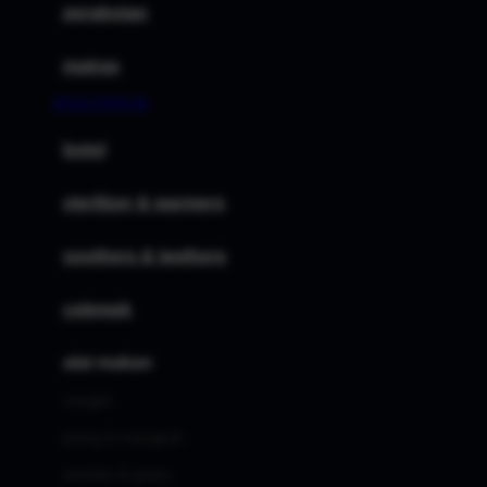
perabotan
Happy Tummy
Hauck
matras
Havaianas
SITUS TOTO 4D
Hegen
botol
Hot Wheels
sterilizer & warmers
Hybrid
I
soothers & teethers
Inlacta DHA
celemek
Interlac
alat makan
Ivenet
cangkir
J
piring & mangkuk
Jack N Jill
sendok & garpu