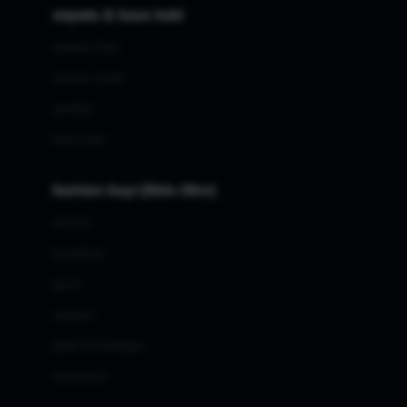
Beauty Barn
sepatu & kaus kaki
Bio Oil
sepatu bayi
Biolane
sepatu anak
Bite Fighters
sandal
Bizzi Growin
kaus kaki
Blackmores
fashion bayi (0bln-3thn)
Blooming Marvellous
atasan
Bonnels
bawahan
Bravado
gaun
Bruder
setelan
Brush Baby
jaket & kardigan
Buds Organics
aksesoris
Bugaboo