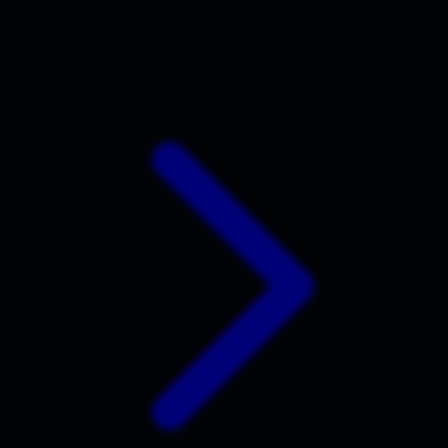
Twistshake
TY Toys
U
V
Veja
Vitaflow
Vtech
W
Waterland
Wellness
X