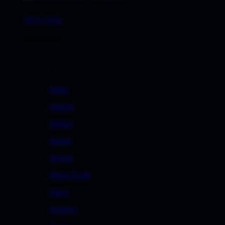
SITUS TOGEL
Brand A-Z
A
Addo
Adidas
Airfree
Alamii
Amara
Aqua Scale
Asics
Aveeno