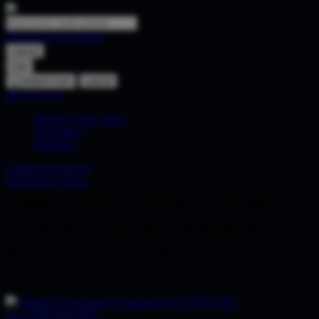
O
Oh Ma Grain
Pencarian Lanjutan
cancel
Okiedog
Cari
cancel
P
Akun Saya
Peachy
Masuk / buat akun
buat akun
Phil & Ted's
Bantuan
Philips Avent
Daftar Keinginan
Pigeon
Keranjang Saya
SMKTOTO: Sistem Togel
Playgro
Online Proteksi Ketat &
Poled Global
Proses Transaksi Kilat
Ponycycle
Puma
Serendah
10.000
Pureats
Hadiah Pemenang Jackpot
Rp.10.000.000
-
Rp.1.000.000.000