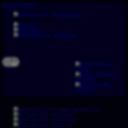
lewati ke Konten
download apps
download app from:
gift registry
Bahasa
ID
LOGIN
DAFTAR
Contact Us
Toggle Nav
about Kanmo Circle
gift registry
store finder
contact us