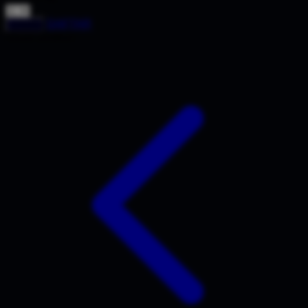
Squishmallows
DAFTAR
LOGIN
Starbooks
Share product:
Stick-O
Stokke
Sudocrem
Sumimo
Sunnylife
Sun-Staches
Swimava
T
Tommee Tippee
Trunki
Tutti Bambini