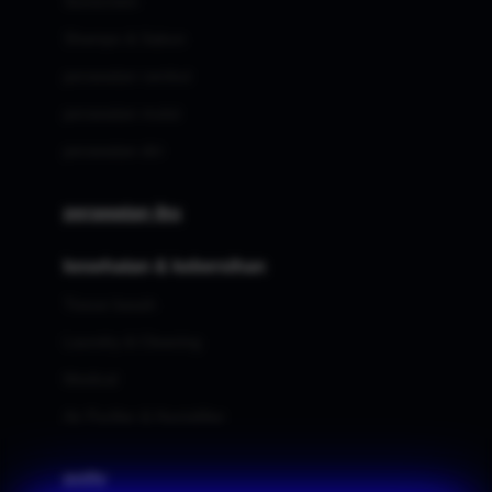
Sunscreen
London Taxi
Shampo & Sabun
Love To Dream
perawatan rambut
M
perawatan mulut
Magformers
perawatan diri
Mama's Choice
perawatan ibu
Mamas&Papas
Mamaway
kesehatan & kebersihan
Maxi Cosi
Tissue basah
Megabloks
Laundry & Cleaning
Micro
Medical
MiDeer
Air Purifier & Humidifier
Mimi & Lula
potty
Mini Monkey