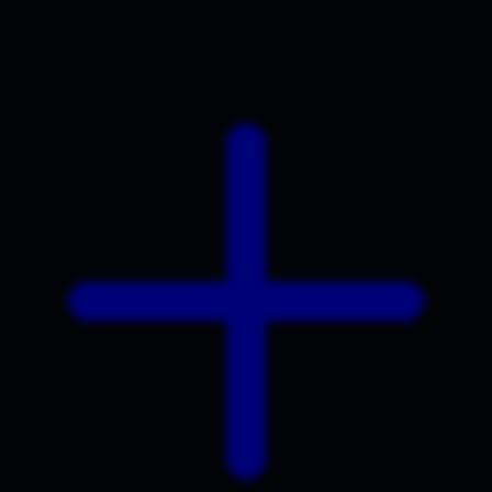
Xootz
Y
Yamatoya
Z
Zaxy
Zoggs
0-9
4Moms
59S