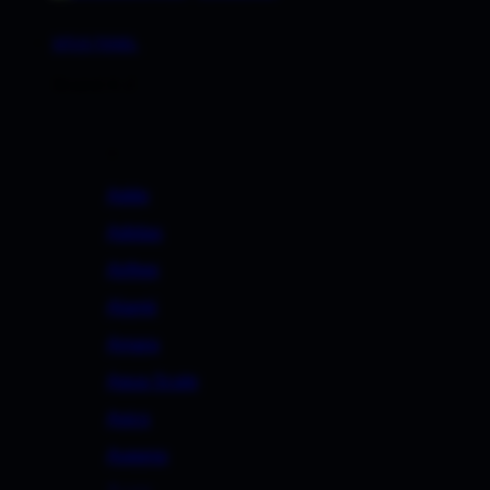
SITUS TOGEL
Brand A-Z
A
Addo
Adidas
Airfree
Alamii
Amara
Aqua Scale
Asics
Aveeno