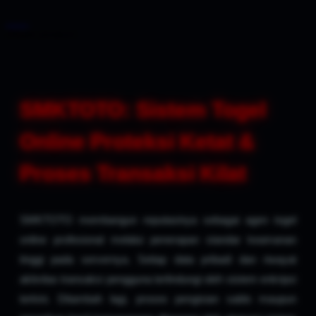
Share product:
SMKTOTO: Sistem Togel
Online Proteksi Ketat &
Proses Transaksi Kilat
SMKTOTO membangun reputasinya sebagai agen togel
online profesional melalui penerapan standar keamanan
tinggi pada servernya. Setiap data pribadi dan riwayat
aktivitas transaksi pengguna terlindungi oleh sistem enkripsi
terkini. Ditambah lagi, proses pengisian saldo maupun