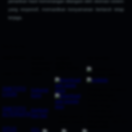
penarikan hasil kemenangan ditangani oleh otomasi sistem
yang responsif, memastikan kenyamanan bertaruh tetap
terjaga.
Back to top
SMKTOTO
butuh
unduh
we accept
bantuan?
aplikasi
hubungi
SMKTOTO
kami
SMKTOTO
SMKTOTO
Direktorat Jenderal
hubungi
LOGIN
Perlindungan
kami
Konsumen dan
Tertib Niaga
SMKTOTO
bantuan
Kementerian
ALTERNATIF
dan faq
Perdagangan RI
ikuti kami di
WhatsApp: +62 123
media sosial
8888 8989
SITUS
021-