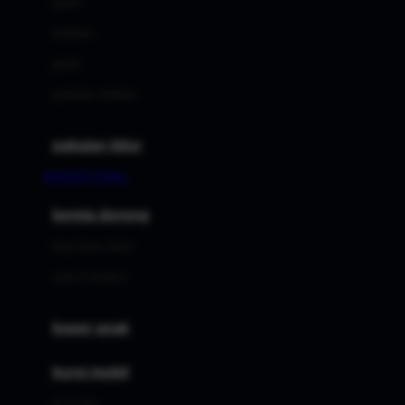
gaun
Dae Organics
setelan
Docare
jaket
Doona
pakaian dalam
Down To Earth
Drew
pakaian tidur
Dr. Brown's
BANDAR TOGEL
E
kereta dorong
ELC
bayi baru lahir
Ergobaby
usia 6 bulan+
Expert Care
koper anak
Ezyroller
kursi mobil
F
0-13 Kg