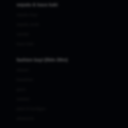
Beauty Barn
sepatu & kaus kaki
Bio Oil
sepatu bayi
Biolane
sepatu anak
Bite Fighters
sandal
Bizzi Growin
kaus kaki
Blackmores
fashion bayi (0bln-3thn)
Blooming Marvellous
atasan
Bonnels
bawahan
Bravado
gaun
Bruder
setelan
Brush Baby
jaket & kardigan
Buds Organics
aksesoris
Bugaboo