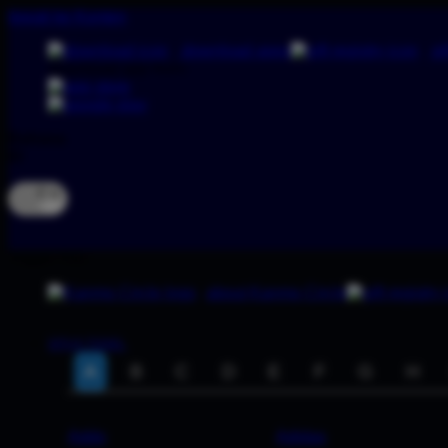
lewati ke Konten
download apps
gif
download app from:
Bahasa
ID
Toggle Nav
about Kanmo Circle
SITUS TOGEL
A
B
C
D
E
F
G
H
Addo
Adidas