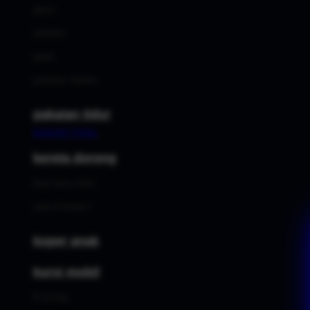
gaun
setelan
jaket
pakaian dalam
pakaian tidur
BANDAR TOGEL
kereta dorong
bayi baru lahir
usia 6 bulan+
koper anak
kursi mobil
0-13 Kg