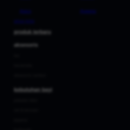
Asics
Aveeno
SITUS TOTO
produk terbaru
aksesoris
tas
kacamata
aksesoris rambut
kebutuhan bayi
pakaian tidur
set & terusan
piyama
bodysuits