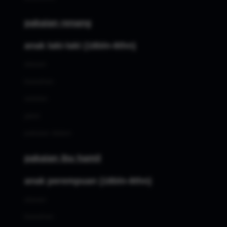
pakaian renang
anak laki-laki (18bln-8thn)
atasan
bawahan
setelan
jaket
pakaian dalam
pakaian ibu hamil
anak perempuan (18bln-8thn)
atasan
bawahan