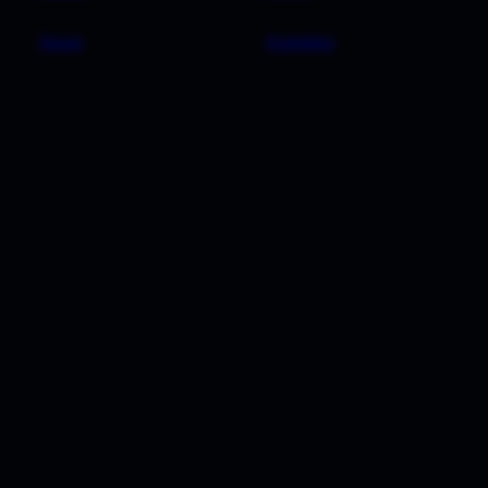
Awan
Azetabio