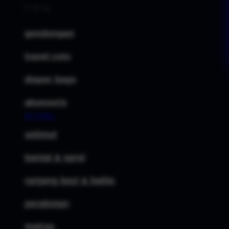
0-36 Kg
gendongan
travel cots
diaper bags
aksesoris
BO TOGEL
selimut
bantal & sprei
ranjang bayi & balita
perabotan
matras