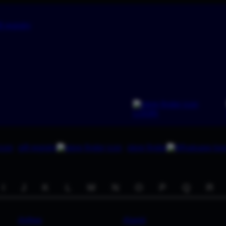
t registry
LOGIN
gift registry
store finder
I
J
K
L
M
N
O
P
Q
R
Airfree
Alamii