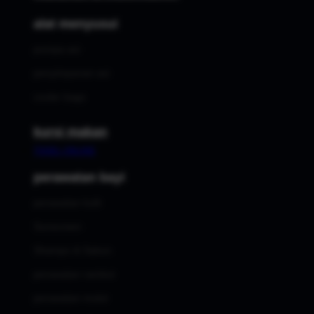
alat menyusui
pompa asi
penyimpanan asi
cooler bags
kursi makan
TOGEL ONLINE
perawatan bayi
perawatan kulit
Sunscreen
Shampo & Sabun
perawatan rambut
perawatan mulut