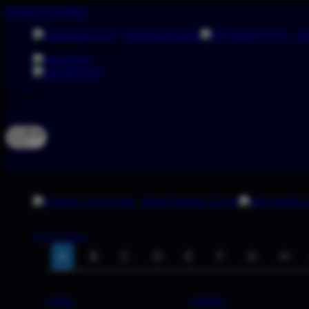
lewati ke Konten
download apps
gif
download app from:
Bahasa
ID
Toggle Nav
about Kanmo Circle
SITUS TOGEL
A
B
C
D
E
F
G
H
Addo
Adidas