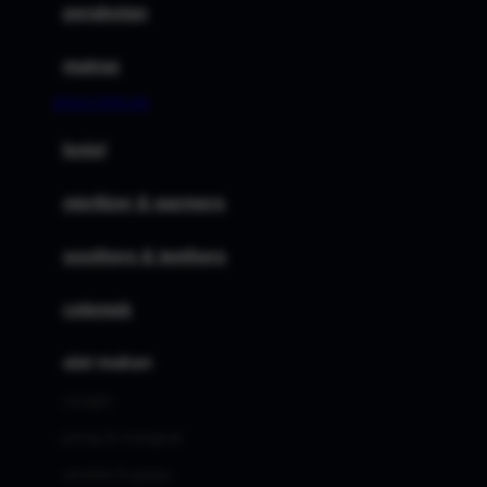
perabotan
Happy Tummy
Hauck
matras
Havaianas
SITUS TOTO 4D
Hegen
botol
Hot Wheels
sterilizer & warmers
Hybrid
I
soothers & teethers
Inlacta DHA
celemek
Interlac
alat makan
Ivenet
cangkir
J
piring & mangkuk
Jack N Jill
sendok & garpu