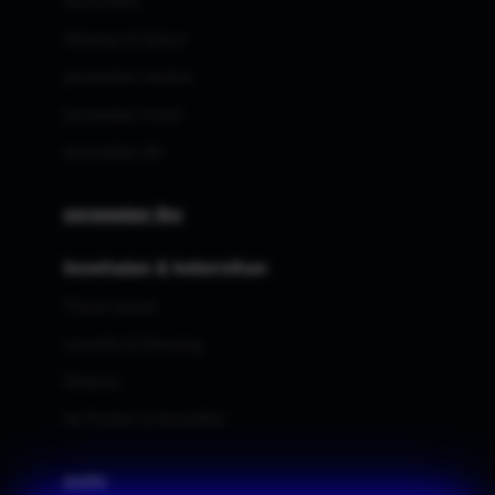
Sunscreen
London Taxi
Shampo & Sabun
Love To Dream
perawatan rambut
M
perawatan mulut
Magformers
perawatan diri
Mama's Choice
perawatan ibu
Mamas&Papas
Mamaway
kesehatan & kebersihan
Maxi Cosi
Tissue basah
Megabloks
Laundry & Cleaning
Micro
Medical
MiDeer
Air Purifier & Humidifier
Mimi & Lula
potty
Mini Monkey