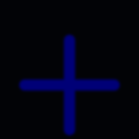
Xootz
Y
Yamatoya
Z
Zaxy
Zoggs
0-9
4Moms
59S