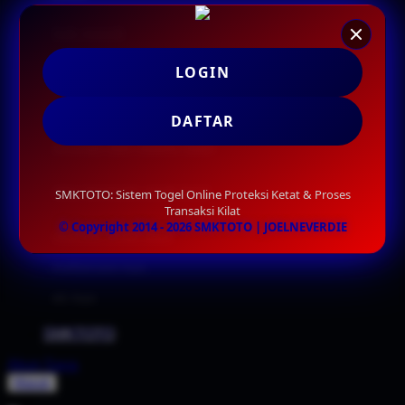
Moby
bak mandi
Momami
LOGIN
handuk
Mothercare
TOGEL LOGIN
Mustela
DAFTAR
My Buddy Tag
ayunan dan walker bayi
My K
alas bermain anak bayi
SMKTOTO: Sistem Togel Online Proteksi Ketat & Proses
Transaksi Kilat
N
© Copyright 2014 - 2026 SMKTOTO | JOELNEVERDIE
mainan anak bayi
Naif
mothercare toys
Nike
elc toys
Nordic Natural
SMKTOTO
Nuby
Akun Saya
Nuna
Masuk
Cari