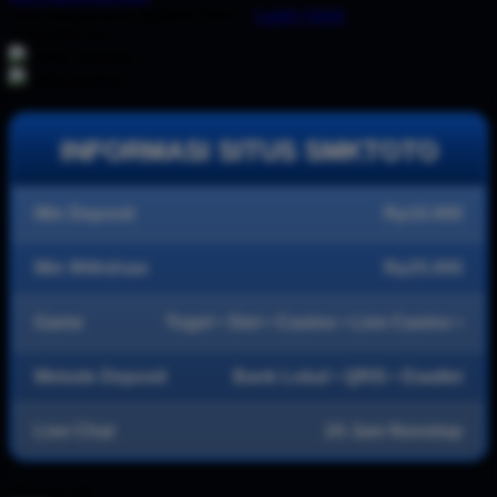
Use Installment Options from
.
Laarn more
Q
Available for :
home delivery
QV Baby
store pickup
R
INFORMASI SITUS SMKTOTO
Real Shades
Red Castle
Min Deposit
Rp10.000
Ribbon Madness
Min Withdraw
Rp25.000
S
Sebamed
Game
Togel • Slot • Casino • Live Casino •
Silver Cross
Metode Deposit
Bank Lokal • QRIS • Ewallet
Simply Idea
Skip Hop
Live Chat
24 Jam Nonstop
Spectra
choose qty