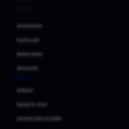
Felt So Sweet
0-36 Kg
Fisher Price
Flipper
gendongan
Friends Of Sally
travel cots
G
Gb
diaper bags
Geko
aksesoris
Graco
BO TOGEL
Gund
selimut
H
bantal & sprei
Habbie
Haenim
ranjang bayi & balita
Happy Horse