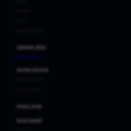
gaun
Dae Organics
setelan
Docare
jaket
Doona
pakaian dalam
Down To Earth
Drew
pakaian tidur
Dr. Brown's
BANDAR TOGEL
E
kereta dorong
ELC
bayi baru lahir
Ergobaby
usia 6 bulan+
Expert Care
koper anak
Ezyroller
kursi mobil
F
0-13 Kg