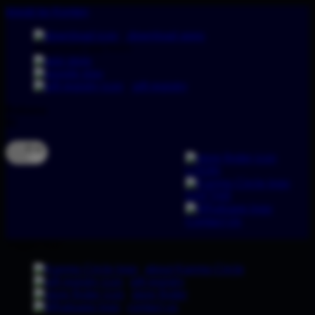
lewati ke Konten
download apps
download app from:
gift registry
Bahasa
ID
LOGIN
DAFTAR
Contact Us
Toggle Nav
about Kanmo Circle
gift registry
store finder
contact us