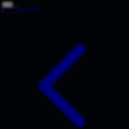
Squishmallows
DAFTAR
LOGIN
Starbooks
Share product:
Stick-O
Stokke
Sudocrem
Sumimo
Sunnylife
Sun-Staches
Swimava
T
Tommee Tippee
Trunki
Tutti Bambini