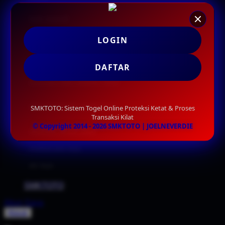
Moby
bak mandi
Momami
LOGIN
handuk
Mothercare
TOGEL LOGIN
Mustela
DAFTAR
My Buddy Tag
ayunan dan walker bayi
My K
alas bermain anak bayi
SMKTOTO: Sistem Togel Online Proteksi Ketat & Proses
Transaksi Kilat
N
© Copyright 2014 - 2026 SMKTOTO | JOELNEVERDIE
mainan anak bayi
Naif
mothercare toys
Nike
elc toys
Nordic Natural
SMKTOTO
Nuby
Akun Saya
Nuna
Masuk
Cari