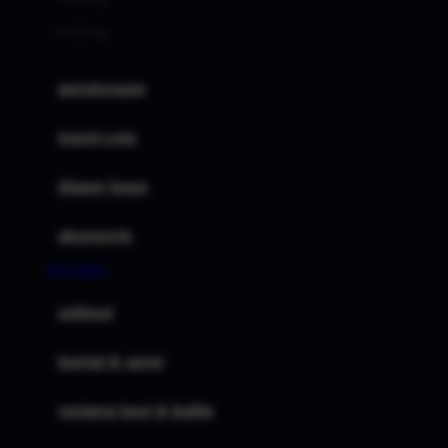
Felt So Sweet
0-36 Kg
Fisher Price
Flipper
gendongan
Friends Of Sally
travel cots
G
Gb
diaper bags
Geko
aksesoris
Graco
BO TOGEL
Gund
selimut
H
bantal & sprei
Habbie
Haenim
ranjang bayi & balita
Happy Horse