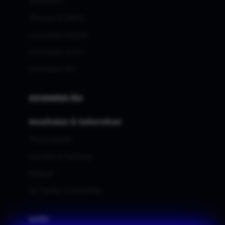
Sunscreen
London Taxi
Shampo & Sabun
Love To Dream
perawatan rambut
M
perawatan mulut
Magformers
perawatan diri
Mama's Choice
perawatan ibu
Mamas&Papas
Mamaway
kesehatan & kebersihan
Maxi Cosi
Tissue basah
Megabloks
Laundry & Cleaning
Micro
Medical
MiDeer
Air Purifier & Humidifier
Mimi & Lula
potty
Mini Monkey