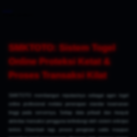
Share product:
SMKTOTO: Sistem Togel
Online Proteksi Ketat &
Proses Transaksi Kilat
SMKTOTO membangun reputasinya sebagai agen togel
online profesional melalui penerapan standar keamanan
tinggi pada servernya. Setiap data pribadi dan riwayat
aktivitas transaksi pengguna terlindungi oleh sistem enkripsi
terkini. Ditambah lagi, proses pengisian saldo maupun