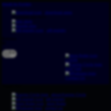
lewati ke Konten
download apps
download app from:
gift registry
Bahasa
ID
LOGIN
DAFTAR
Contact Us
Toggle Nav
about Kanmo Circle
gift registry
store finder
contact us