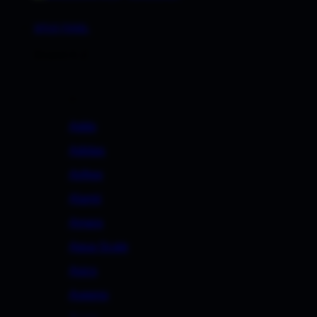
SITUS TOGEL
Brand A-Z
A
Addo
Adidas
Airfree
Alamii
Amara
Aqua Scale
Asics
Aveeno