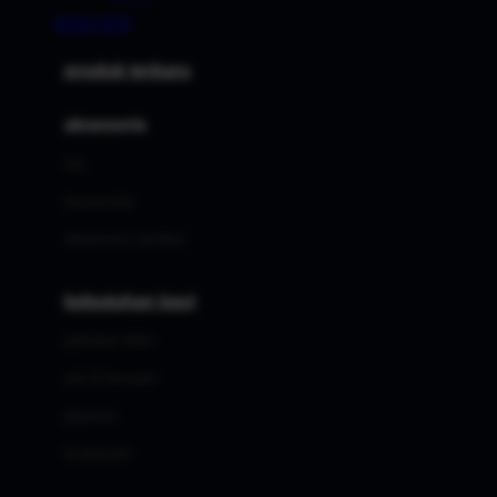
Awan
SITUS TOTO
Azetabio
produk terbaru
B
aksesoris
Baabaasheepz
tas
Babiators
kacamata
Baby Dove
aksesoris rambut
Baby Jogger
Baby Rovega
kebutuhan bayi
Babybee
pakaian tidur
Banana Boat
set & terusan
Banz
piyama
Barbie
bodysuits
Beaba