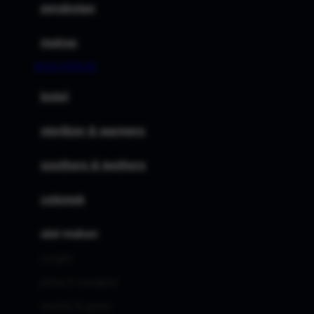
perabotan
Happy Tummy
Hauck
matras
Havaianas
SITUS TOTO 4D
Hegen
botol
Hot Wheels
sterilizer & warmers
Hybrid
I
soothers & teethers
Inlacta DHA
celemek
Interlac
alat makan
Ivenet
cangkir
J
piring & mangkuk
Jack N Jill
sendok & garpu