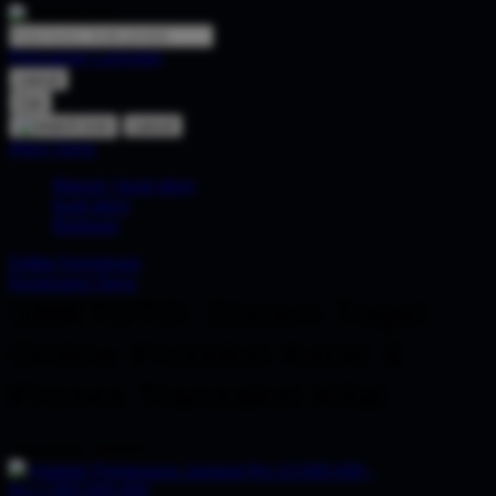
O
Oh Ma Grain
Pencarian Lanjutan
cancel
Okiedog
Cari
cancel
P
Akun Saya
Peachy
Masuk / buat akun
buat akun
Phil & Ted's
Bantuan
Philips Avent
Daftar Keinginan
Pigeon
Keranjang Saya
SMKTOTO: Sistem Togel
Playgro
Online Proteksi Ketat &
Poled Global
Proses Transaksi Kilat
Ponycycle
Puma
Serendah
10.000
Pureats
Hadiah Pemenang Jackpot
Rp.10.000.000
-
Rp.1.000.000.000