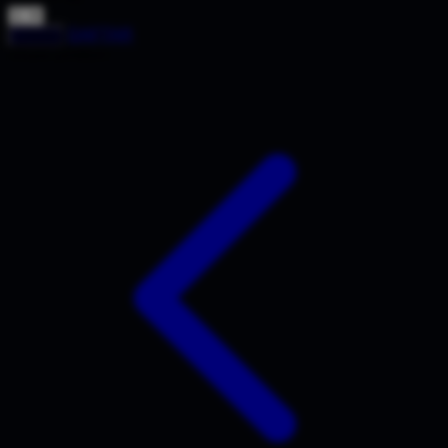
Squishmallows
DAFTAR
LOGIN
Starbooks
Share product:
Stick-O
Stokke
Sudocrem
Sumimo
Sunnylife
Sun-Staches
Swimava
T
Tommee Tippee
Trunki
Tutti Bambini