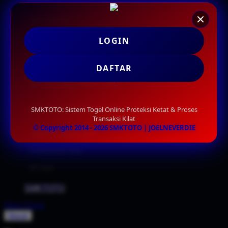
Moby
bak mandi
Momami
LOGIN
handuk
Mothercare
TOGEL LOGIN
Mustela
DAFTAR
My Buddy Tag
ayunan dan walker bayi
My K
alas bermain anak bayi
SMKTOTO: Sistem Togel Online Proteksi Ketat & Proses
Transaksi Kilat
N
© Copyright 2014 - 2026 SMKTOTO | JOELNEVERDIE
mainan anak bayi
Naif
mothercare toys
Nike
elc toys
Nordic Natural
SMKTOTO
Nuby
Akun Saya
Nuna
Masuk
Cari