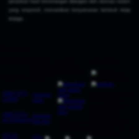
penarikan hasil kemenangan ditangani oleh otomasi sistem
yang responsif, memastikan kenyamanan bertaruh tetap
terjaga.
Back to top
SMKTOTO
butuh
unduh
we accept
bantuan?
aplikasi
hubungi
SMKTOTO
kami
SMKTOTO
SMKTOTO
Direktorat Jenderal
hubungi
LOGIN
Perlindungan
kami
Konsumen dan
Tertib Niaga
SMKTOTO
bantuan
Kementerian
ALTERNATIF
dan faq
Perdagangan RI
ikuti kami di
WhatsApp: +62 123
media sosial
8888 8989
SITUS
021-