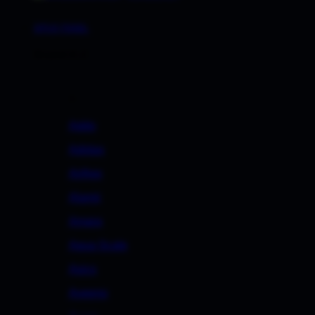
SITUS TOGEL
Brand A-Z
A
Addo
Adidas
Airfree
Alamii
Amara
Aqua Scale
Asics
Aveeno