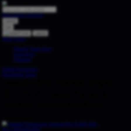
O
Oh Ma Grain
Pencarian Lanjutan
cancel
Okiedog
Cari
cancel
P
Akun Saya
Peachy
Masuk / buat akun
buat akun
Phil & Ted's
Bantuan
Philips Avent
Daftar Keinginan
Pigeon
Keranjang Saya
SMKTOTO: Sistem Togel
Playgro
Online Proteksi Ketat &
Poled Global
Proses Transaksi Kilat
Ponycycle
Puma
Serendah
10.000
Pureats
Hadiah Pemenang Jackpot
Rp.10.000.000
-
Rp.1.000.000.000