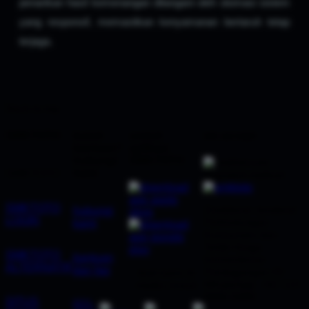
penarikan hasil kemenangan ditangani oleh otomasi sistem
yang responsif, memastikan kenyamanan bertaruh tetap
terjaga.
Back to top
SMKTOTO
butuh
unduh
we accept
bantuan?
aplikasi
hubungi
SMKTOTO
kami
SMKTOTO
SMKTOTO
Direktorat Jenderal
hubungi
LOGIN
Perlindungan
kami
Konsumen dan
Tertib Niaga
SMKTOTO
bantuan
Kementerian
ALTERNATIF
dan faq
Perdagangan RI
ikuti kami di
WhatsApp: +62 123
media sosial
8888 8989
SITUS
021-