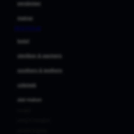
perabotan
Happy Tummy
Hauck
matras
Havaianas
SITUS TOTO 4D
Hegen
botol
Hot Wheels
sterilizer & warmers
Hybrid
I
soothers & teethers
Inlacta DHA
celemek
Interlac
alat makan
Ivenet
cangkir
J
piring & mangkuk
Jack N Jill
sendok & garpu