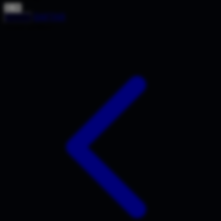
Squishmallows
DAFTAR
LOGIN
Starbooks
Share product:
Stick-O
Stokke
Sudocrem
Sumimo
Sunnylife
Sun-Staches
Swimava
T
Tommee Tippee
Trunki
Tutti Bambini