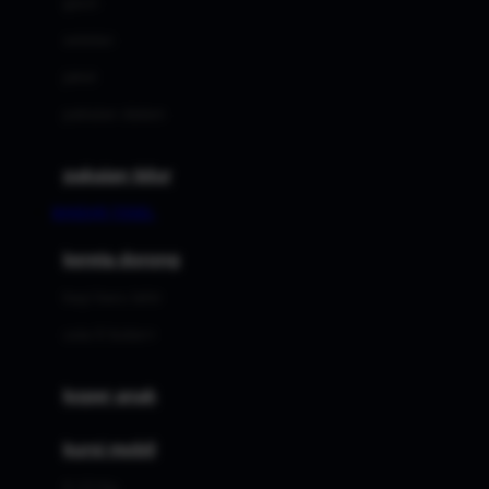
gaun
Dae Organics
setelan
Docare
jaket
Doona
pakaian dalam
Down To Earth
Drew
pakaian tidur
Dr. Brown's
BANDAR TOGEL
E
kereta dorong
ELC
bayi baru lahir
Ergobaby
usia 6 bulan+
Expert Care
koper anak
Ezyroller
kursi mobil
F
0-13 Kg