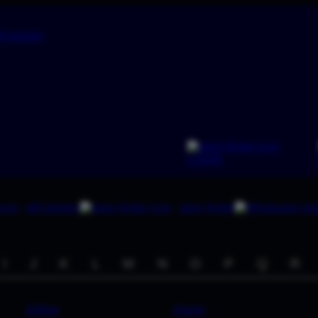
t registry
LOGIN
gift registry
store finder
I
J
K
L
M
N
O
P
Q
R
Airfree
Alamii