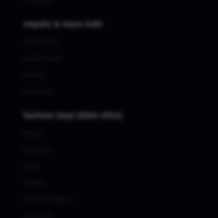
sepatu & kaus kaki
sepatu bayi
sepatu anak
sandal
kaus kaki
fashion bayi (0bln-3thn)
atasan
bawahan
gaun
setelan
jaket & kardigan
aksesoris