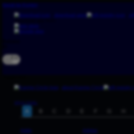
lewati ke Konten
download apps
gif
download app from:
Bahasa
ID
Toggle Nav
about Kanmo Circle
SITUS TOGEL
A
B
C
D
E
F
G
H
Addo
Adidas