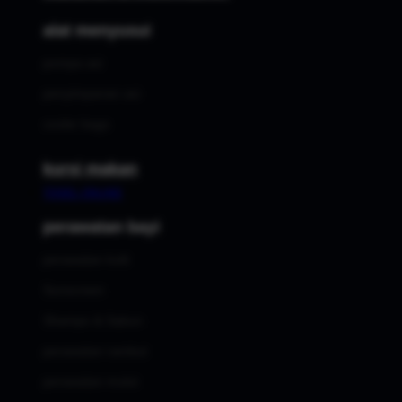
alat menyusui
pompa asi
penyimpanan asi
cooler bags
kursi makan
TOGEL ONLINE
perawatan bayi
perawatan kulit
Sunscreen
Shampo & Sabun
perawatan rambut
perawatan mulut