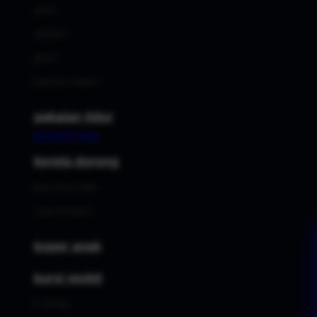
gaun
setelan
jaket
pakaian dalam
pakaian tidur
BANDAR TOGEL
kereta dorong
bayi baru lahir
usia 6 bulan+
koper anak
kursi mobil
0-13 Kg