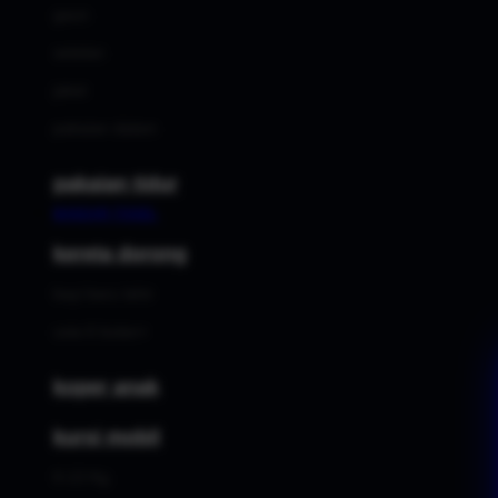
gaun
setelan
jaket
pakaian dalam
pakaian tidur
BANDAR TOGEL
kereta dorong
bayi baru lahir
usia 6 bulan+
koper anak
kursi mobil
0-13 Kg