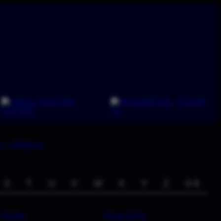
Contact
DAFTAR
Us
contact us
S
T
U
V
W
X
Y
Z
0-9
Amara
Aqua Scale