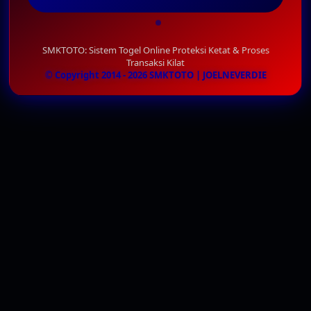
SMKTOTO: Sistem Togel Online Proteksi Ketat & Proses
Transaksi Kilat
© Copyright 2014 - 2026 SMKTOTO | JOELNEVERDIE