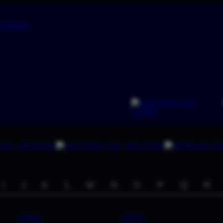
t registry
LOGIN
gift registry
store finder
I
J
K
L
M
N
O
P
Q
R
Airfree
Alamii