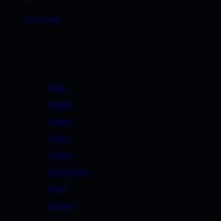
SITUS TOGEL
Brand A-Z
A
Addo
Adidas
Airfree
Alamii
Amara
Aqua Scale
Asics
Aveeno