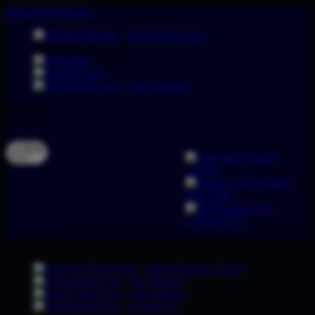
lewati ke Konten
download apps
download app from:
gift registry
Bahasa
ID
LOGIN
DAFTAR
Contact Us
Toggle Nav
about Kanmo Circle
gift registry
store finder
contact us