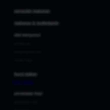
Joie
Joolz
pengolah makanan
Jujube
makanan & multivitamin
K
alat menyusui
Kiddycuts
pompa asi
Kumon
penyimpanan asi
L
cooler bags
Leapfrog
Leclerc
kursi makan
Lee Vierra
TOGEL ONLINE
Lillebaby
perawatan bayi
Little Bird Told Me
perawatan kulit
Little Miss Janis