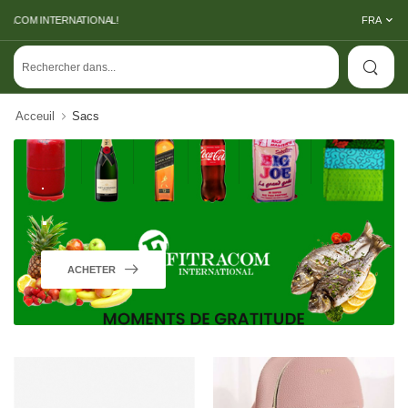
RACOM INTERNATIONAL!
FRA
Acceuil
Sacs
.
.
ACHETER